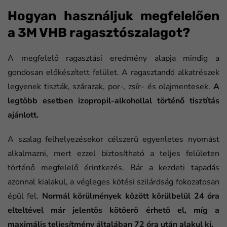
Hogyan használjuk megfelelően
a 3M VHB ragasztószalagot?
A megfelelő ragasztási eredmény alapja mindig a
gondosan előkészített felület. A ragasztandó alkatrészek
legyenek tiszták, szárazak, por-, zsír- és olajmentesek.
A
legtöbb esetben izopropil-alkohollal történő tisztítás
ajánlott.
A szalag felhelyezésekor célszerű egyenletes nyomást
alkalmazni, mert ezzel biztosítható a teljes felületen
történő megfelelő érintkezés. Bár a kezdeti tapadás
azonnal kialakul, a végleges kötési szilárdság fokozatosan
épül fel.
Normál körülmények között körülbelül 24 óra
elteltével már jelentős kötőerő érhető el, míg a
maximális teljesítmény általában 72 óra után alakul ki.