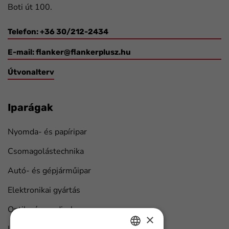
Boti út 100.
Telefon: +36 30/212-2434
E-mail:
flanker@flankerplusz.hu
Útvonalterv
Iparágak
Nyomda- és papíripar
Csomagolástechnika
Autó- és gépjárműipar
Elektronikai gyártás
Optika és medical
×
Univerzális ipari megoldások