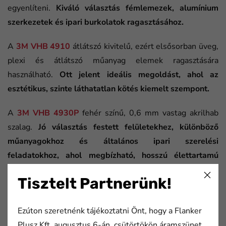
egyenlíteni.
Kiváló választás fémlemezek, alumínium
szerkezetek és ipari burkolatok ragasztásához.
A
3M VHB 4910
átlátszó kivitelű, ezért elsősorban üveg,
plexi és átlátszó műanyag elemek ragasztására
használható.
Ott jelent ideális megoldást, ahol az
esztétikus, szinte láthatatlan kötés kiemelt szempont.
A
3M VHB 4930P
fehér színű, 0,6 mm vastag akrilhab
szalag.
Jó választás festett felületekhez, különböző
műanyagokhoz és általános ipari szerelési
feladatokhoz, ahol megbízható, hosszú élettartamú
kötésre van szükség.
Tisztelt Partnerünk!
A
3M VHB 5907
különösen praktikus kisebb alkatrészek,
prototípusok vagy egyedi formák ragasztásához.
Az íves
Ezúton szeretnénk tájékoztatni Önt, hogy a Flanker
kialakítás lehetővé teszi, hogy a kívánt méretet és
Plusz Kft. augusztus 6-án, csütörtökön áramszünet