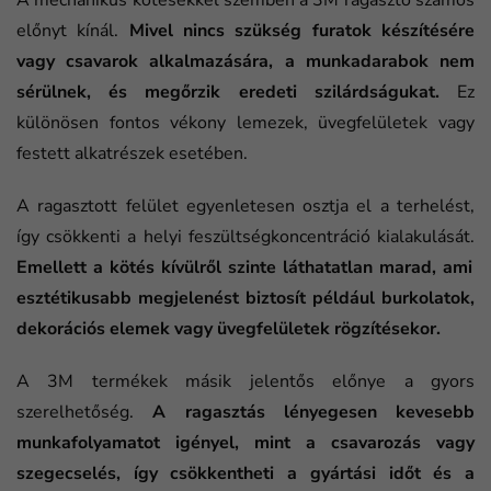
A mechanikus kötésekkel szemben a 3M ragasztó számos
előnyt kínál.
Mivel nincs szükség furatok készítésére
vagy csavarok alkalmazására, a munkadarabok nem
sérülnek, és megőrzik eredeti szilárdságukat.
Ez
különösen fontos vékony lemezek, üvegfelületek vagy
festett alkatrészek esetében.
A ragasztott felület egyenletesen osztja el a terhelést,
így csökkenti a helyi feszültségkoncentráció kialakulását.
Emellett a kötés kívülről szinte láthatatlan marad, ami
esztétikusabb megjelenést biztosít például burkolatok,
dekorációs elemek vagy üvegfelületek rögzítésekor.
A 3M termékek másik jelentős előnye a gyors
szerelhetőség.
A ragasztás lényegesen kevesebb
munkafolyamatot igényel, mint a csavarozás vagy
szegecselés, így csökkentheti a gyártási időt és a