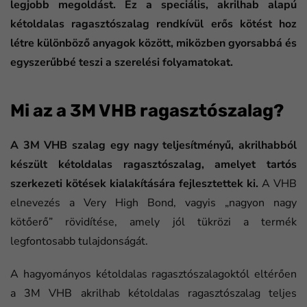
legjobb megoldást. Ez a speciális, akrilhab alapú
kétoldalas ragasztószalag rendkívül erős kötést hoz
létre különböző anyagok között, miközben gyorsabbá és
egyszerűbbé teszi a szerelési folyamatokat.
Mi az a 3M VHB ragasztószalag?
A 3M VHB szalag egy nagy teljesítményű, akrilhabból
készült kétoldalas ragasztószalag, amelyet tartós
szerkezeti kötések kialakítására fejlesztettek ki.
A VHB
elnevezés a Very High Bond, vagyis „nagyon nagy
kötőerő” rövidítése, amely jól tükrözi a termék
legfontosabb tulajdonságát.
A hagyományos kétoldalas ragasztószalagoktól eltérően
a 3M VHB akrilhab kétoldalas ragasztószalag teljes