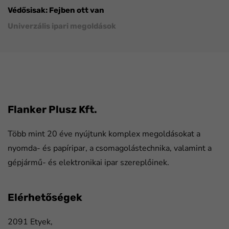
Védősisak: Fejben ott van
Univerzális ipari megoldások
FaLang translation system by Faboba
Flanker Plusz Kft.
Több mint 20 éve nyújtunk komplex megoldásokat a
nyomda- és papíripar, a csomagolástechnika, valamint a
gépjármű- és elektronikai ipar szereplőinek.
Elérhetőségek
2091 Etyek,