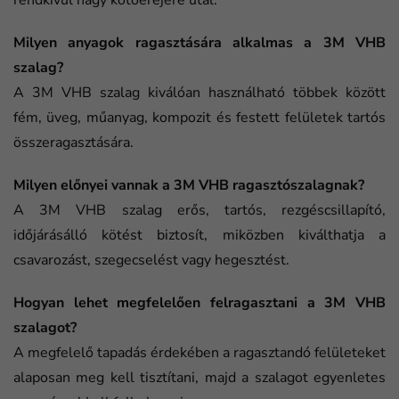
rendkívül nagy kötőerejére utal.
Milyen anyagok ragasztására alkalmas a 3M VHB
szalag?
A 3M VHB szalag kiválóan használható többek között
fém, üveg, műanyag, kompozit és festett felületek tartós
összeragasztására.
Milyen előnyei vannak a 3M VHB ragasztószalagnak?
A 3M VHB szalag erős, tartós, rezgéscsillapító,
időjárásálló kötést biztosít, miközben kiválthatja a
csavarozást, szegecselést vagy hegesztést.
Hogyan lehet megfelelően felragasztani a 3M VHB
szalagot?
A megfelelő tapadás érdekében a ragasztandó felületeket
alaposan meg kell tisztítani, majd a szalagot egyenletes