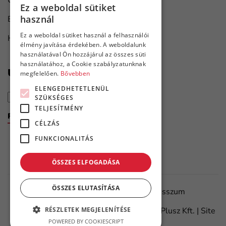
Ez a weboldal sütiket
HUNGARIAN
használ
Bútorgyártás
ENGLISH
Ez a weboldal sütiket használ a felhasználói
Hajó karbantartás
élmény javítása érdekében. A weboldalunk
használatával Ön hozzájárul az összes süti
használatához, a Cookie szabályzatunknak
Újdonságok első kézből
megfelelően.
Bővebben
ELENGEDHETETLENÜL
SZÜKSÉGES
TELJESÍTMÉNY
Feliratkozom a hírlevélre
CÉLZÁS
FUNKCIONALITÁS
ÖSSZES ELFOGADÁSA
ÖSSZES ELUTASÍTÁSA
Adatvédelmi tájékoztató
Impresszum
©
2026.
Minden jog fenntartva – Flanker Plusz Kft. | Site
RÉSZLETEK MEGJELENÍTÉSE
POWERED BY COOKIESCRIPT
by
Meraki