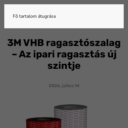
Fő tartalom átugrása
3M VHB ragasztószalag
– Az ipari ragasztás új
szintje
2026. július 14