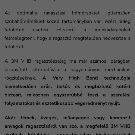
Az optimális ragasztási hőmérséklet jellemzően
szobahőmérséklet közeli tartományban van, ezért hideg
felületek esetén célszerű a munkadarabokat
felmelegíteni, hogy a ragasztó megfelelően nedvesítse a
felületet.
A 3M VHB ragasztószalag ma már számos iparágban
bizonyított alternatívája a hagyományos mechanikus
rögzítéseknek.
A Very High Bond technológia
kiemelkedően erős, tartós és megbízható kötést
biztosít, miközben egyszerűbbé teszi a szerelési
folyamatokat és esztétikusabb végeredményt nyújt.
Akár fémek, üvegek, műanyagok vagy kompozit
anyagok ragasztásáról van szó, a megfelelő 3M VHB
akrilhab kétoldalas ragasztószalag kiválasztásával