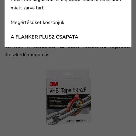
formát egyszerűen kivágják, így kis szériás gyártásban
miatt zárva tart.
vagy javítási munkák során is rendkívül jól használható.
Megértésüket köszönjük!
A Flanker kínálatában valamennyi fenti termék, valamint
A FLANKER PLUSZ CSAPATA
3M VHB szalagok
szinte teljes spektruma elérhető, így
könnyen kiválasztható az adott feladathoz legjobban
illeszkedő megoldás.