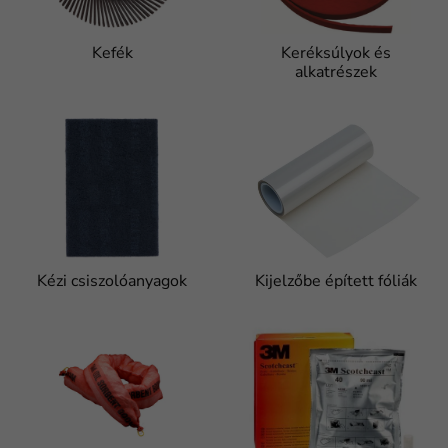
Kefék
Keréksúlyok és
alkatrészek
Kézi csiszolóanyagok
Kijelzőbe épített fóliák