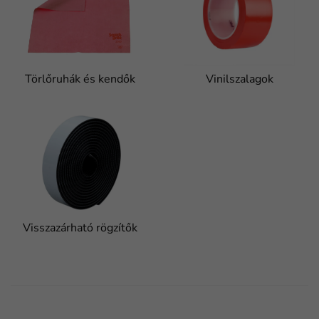
Törlőruhák és kendők
Vinilszalagok
Visszazárható rögzítők
FaLang translation system by Faboba