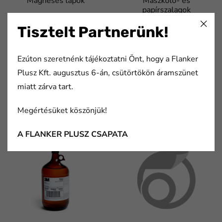
Mágneses lapok
Maszkoló- és
papírszalagok
Tisztelt Partnerünk!
Ezúton szeretnénk tájékoztatni Önt, hogy a Flanker
Plusz Kft. augusztus 6-án, csütörtökön áramszünet
miatt zárva tart.
Megértésüket köszönjük!
Maszkolófóliák
Munkaállomások
tartozékai
A FLANKER PLUSZ CSAPATA