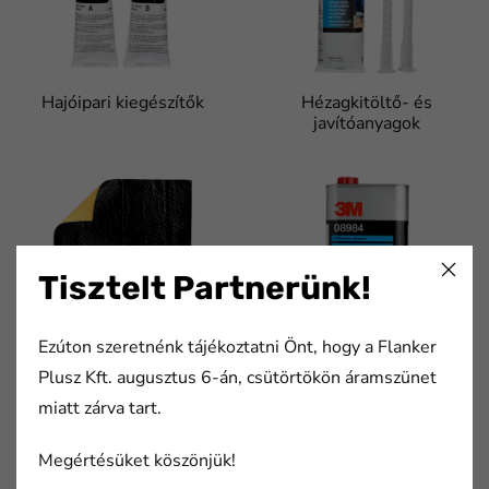
Hajóipari kiegészítők
Hézagkitöltő- és
javítóanyagok
Tisztelt Partnerünk!
Ezúton szeretnénk tájékoztatni Önt, hogy a Flanker
Szigetelés
Tisztítószerek
Plusz Kft. augusztus 6-án, csütörtökön áramszünet
FaLang translation system by Faboba
miatt zárva tart.
Megértésüket köszönjük!