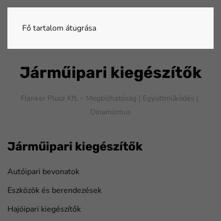
Fő tartalom átugrása
Járműipari kiegészítők
Flanker Plusz Kft. – Megbízhatóság |
Együttműködés |
Dinamizmus
Járműipari kiegészítők
Autóipari bevonatok
Eszközök és berendezések
Hajóipari kiegészítők