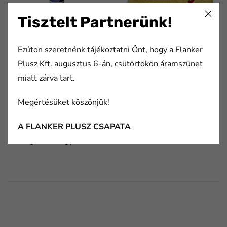
Tisztelt Partnerünk!
Bútorragasztók
Bútortisztítási kellékek
Ezúton szeretnénk tájékoztatni Önt, hogy a Flanker
Plusz Kft. augusztus 6-án, csütörtökön áramszünet
miatt zárva tart.
Megértésüket köszönjük!
A FLANKER PLUSZ CSAPATA
Szalagok bútorgyártáshoz
FaLang translation system by Faboba