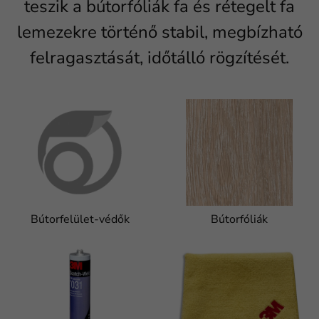
teszik a bútorfóliák fa és rétegelt fa
lemezekre történő stabil, megbízható
felragasztását, időtálló rögzítését.
Bútorfelület-védők
Bútorfóliák