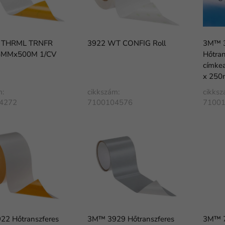
 THRML TRNFR
3922 WT CONFIG Roll
3M™ 
MMx500M 1/CV
Hőtran
címke
x 250
m:
cikkszám:
cikksz
4272
7100104576
7100
2 Hőtranszferes
3M™ 3929 Hőtranszferes
3M™ 7