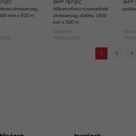
871EC
3M™ 7872EC
3M™ 7
zferes címkeanyag,
Hőtranszferes nyomtatható
poliés
1500 mm x 500 m
címkeanyag, platina, 1500
mm x 500 m
m:
cikkszám:
cikksz
1333
7000116058
7000
1
2
etőségek
Iparágak