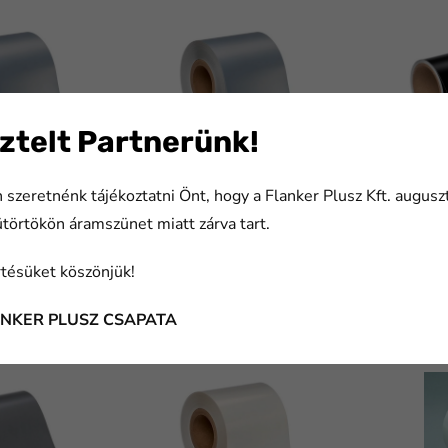
ztelt Partnerünk!
 szeretnénk tájékoztatni Önt, hogy a Flanker Plusz Kft. augusz
18EH Címkeanyag,
3M™ 7818EH
3M™ 
ütörtökön áramszünet miatt zárva tart.
ter, 150 mm x 508 m
Hőtranszferes, nyomtatható
Lézerg
címkeanyag, ezüst, 740 mm
címke
x 500 m
x 300
tésüket köszönjük!
m:
cikkszám:
cikksz
ANKER PLUSZ CSAPATA
6101
7000042395
7000