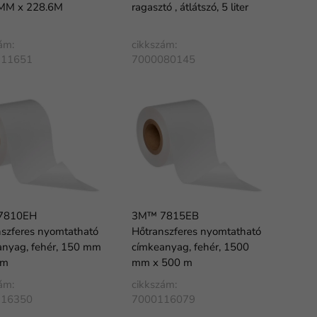
MM x 228.6M
ragasztó , átlátszó, 5 liter
ám:
cikkszám:
111651
7000080145
7810EH
3M™ 7815EB
szferes nyomtatható
Hőtranszferes nyomtatható
anyag, fehér, 150 mm
címkeanyag, fehér, 1500
 m
mm x 500 m
ám:
cikkszám:
116350
7000116079