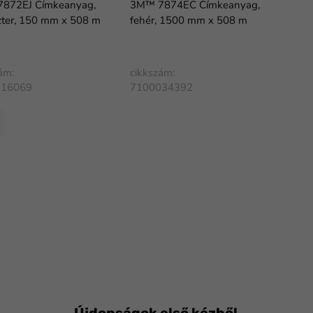
872EJ Címkeanyag,
3M™ 7874EC Címkeanyag,
zter, 150 mm x 508 m
fehér, 1500 mm x 508 m
ám:
cikkszám:
116069
7100034392
Újdonságok első kézből