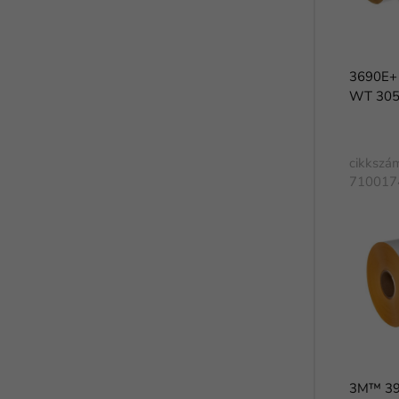
3690E+
WT 305
cikkszá
710017
3M™ 392