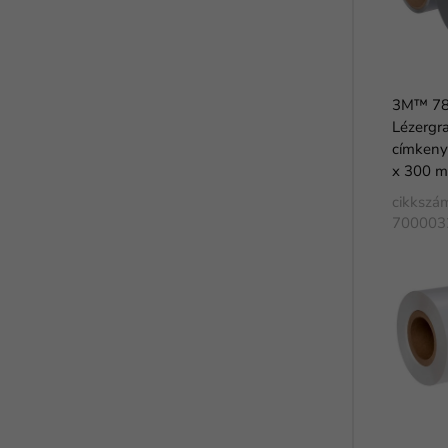
3M™ 7
Lézergra
címkeny
x 300 m
cikkszá
700003