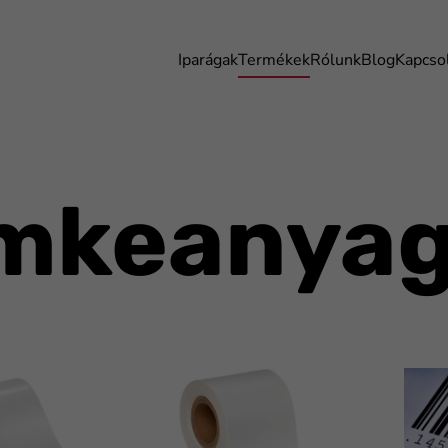
Iparágak
Termékek
Rólunk
Blog
Kapcso
mkeanya