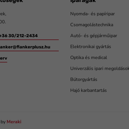
ek,
Nyomda- és papíripar
00.
Csomagolástechnika
Autó- és gépjárműipar
 +36 30/212-2434
Elektronikai gyártás
lanker@flankerplusz.hu
Optika és medical
terv
Univerzális ipari megoldáso
Bútorgyártás
Hajó karbantartás
e by
Meraki