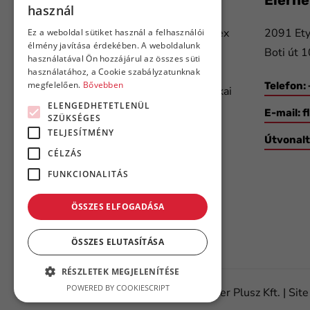
használ
ENGLISH
Több mint 20 éve nyújtunk komplex
2091 Ety
Ez a weboldal sütiket használ a felhasználói
élmény javítása érdekében. A weboldalunk
megoldásokat a nyomda- és
Boti út 1
használatával Ön hozzájárul az összes süti
papíripar, a csomagolástechnika,
használatához, a Cookie szabályzatunknak
megfelelően.
Bővebben
Telefon:
valamint a gépjármű- és elektronikai
ELENGEDHETETLENÜL
ipar szereplőinek.
E-mail:
f
SZÜKSÉGES
TELJESÍTMÉNY
Útvonal
CÉLZÁS
FUNKCIONALITÁS
ÖSSZES ELFOGADÁSA
ÖSSZES ELUTASÍTÁSA
RÉSZLETEK MEGJELENÍTÉSE
POWERED BY COOKIESCRIPT
©
2026.
Minden jog fenntartva – Flanker Plusz Kft. | Sit