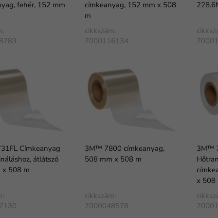
yag, fehér, 152 mm
címkeanyag, 152 mm x 508
228.6
m
m:
cikkszám:
cikksz
8783
7000116134
7000
31FL Címkeanyag
3M™ 7800 címkeanyag,
3M™ 
ináláshoz, átlátszó
508 mm x 508 m
Hőtran
 x 508 m
címke
x 508
m:
cikkszám:
cikksz
7130
7000048578
7000