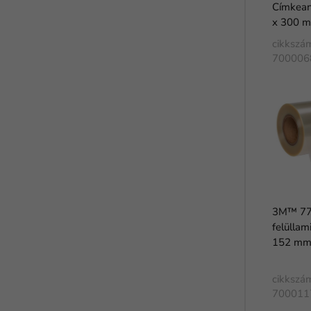
Címkean
x 300 m
cikkszá
700006
3M™ 77
felüllam
152 mm
cikkszá
700011