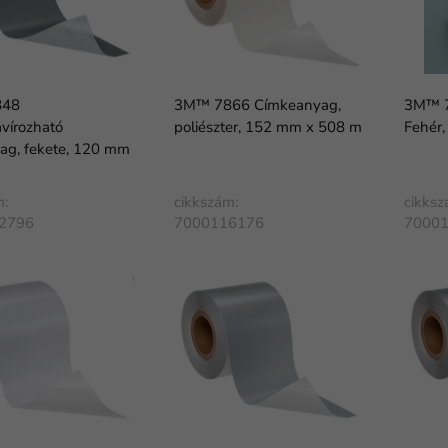
848
3M™ 7866 Címkeanyag,
3M™ 7
vírozható
poliészter, 152 mm x 508 m
Fehér
ag, fekete, 120 mm
m:
cikkszám:
cikksz
2796
7000116176
7000