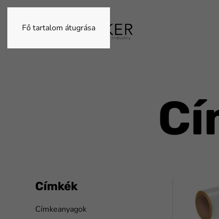
Fő tartalom átugrása
Cí
Címkék
Címkeanyagok