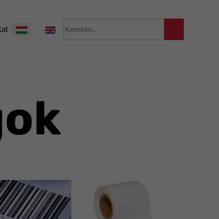
Válasszon nyelvet
lat
gok