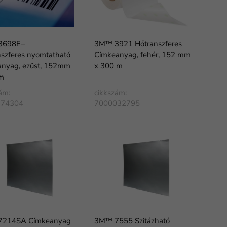
3698E+
3M™ 3921 Hőtranszferes
szferes nyomtatható
Címkeanyag, fehér, 152 mm
anyag, ezüst, 152mm
x 300 m
m
ám:
cikkszám:
174304
7000032795
214SA Címkeanyag
3M™ 7555 Szitázható