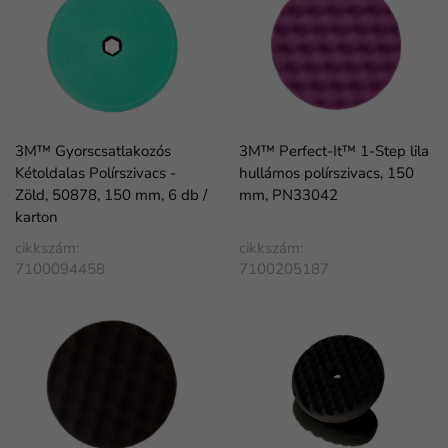
3M™ Gyorscsatlakozós
3M™ Perfect-It™ 1-Step lila
Kétoldalas Polírszivacs -
hullámos polírszivacs, 150
Zöld, 50878, 150 mm, 6 db /
mm, PN33042
karton
cikkszám:
cikkszám:
7100094458
7100205187