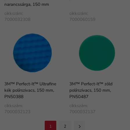
narancssárga, 150 mm
cikkszám:
cikkszám:
7000032308
7000060159
3M™ Perfect-It™ Ultrafine
3M™ Perfect-It™ zöld
kék polírszivacs, 150 mm,
polírszivacs, 150 mm,
PN50388
PN50487
cikkszám:
cikkszám:
7000032123
7000032137
1
2