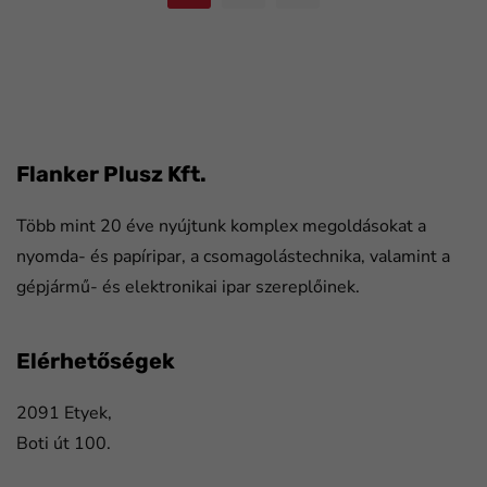
FaLang translation system by Faboba
Flanker Plusz Kft.
Több mint 20 éve nyújtunk komplex megoldásokat a
nyomda- és papíripar, a csomagolástechnika, valamint a
gépjármű- és elektronikai ipar szereplőinek.
Elérhetőségek
2091 Etyek,
Boti út 100.