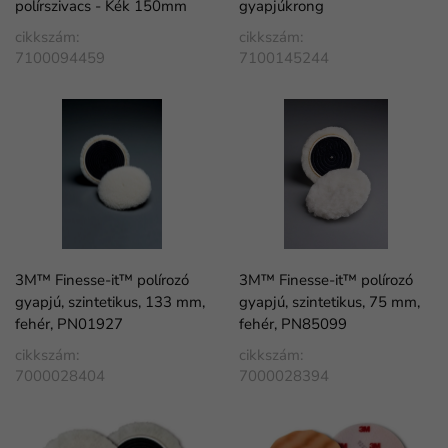
polírszivacs - Kék 150mm
gyapjúkrong
cikkszám:
cikkszám:
7100094459
7100145244
3M™ Finesse-it™ polírozó
3M™ Finesse-it™ polírozó
gyapjú, szintetikus, 133 mm,
gyapjú, szintetikus, 75 mm,
fehér, PN01927
fehér, PN85099
cikkszám:
cikkszám:
7000028404
7000028394