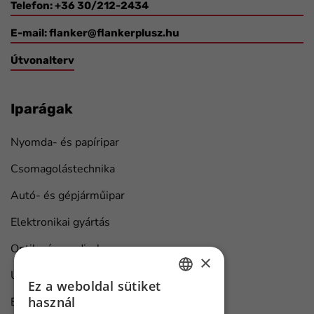
Telefon: +36 30/212-2434
E-mail:
flanker@flankerplusz.hu
Útvonalterv
Iparágak
Nyomda- és papíripar
Csomagolástechnika
Autó- és gépjárműipar
Elektronikai gyártás
Optika és medical
×
Univerzális ipari megoldások
Ez a weboldal sütiket
HUNGARIAN
használ
Bútorgyártás