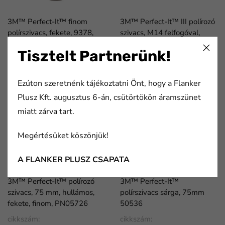
3M™ Perfect-It™ finom
3M™ Perfect-It™ III polírozó
polírszivacs, fekete, 9378,
szivacs, M14 felfogóval,
150 mm
PN09637
Tisztelt Partnerünk!
cikkszám:
cikkszám:
7000032135
7000082137
Ezúton szeretnénk tájékoztatni Önt, hogy a Flanker
Plusz Kft. augusztus 6-án, csütörtökön áramszünet
miatt zárva tart.
Megértésüket köszönjük!
A FLANKER PLUSZ CSAPATA
3M™ Perfect-It™ polírozó
3M™ Perfect-It™
szivacs, 75 mm, hullámos,
polírszivacs sárga, 75mm
fekete, finom, PN05726
50536
cikkszám:
cikkszám: