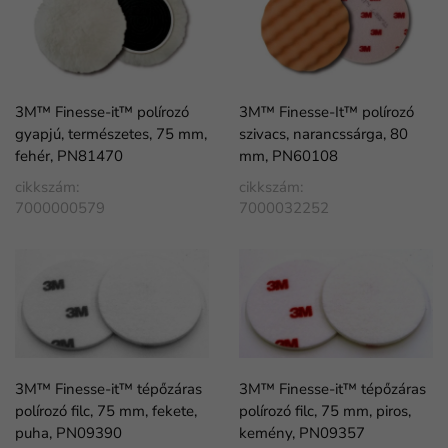
3M™ Finesse-it™ polírozó
3M™ Finesse-It™ polírozó
gyapjú, természetes, 75 mm,
szivacs, narancssárga, 80
fehér, PN81470
mm, PN60108
cikkszám:
cikkszám:
7000000579
7000032252
3M™ Finesse-it™ tépőzáras
3M™ Finesse-it™ tépőzáras
polírozó filc, 75 mm, fekete,
polírozó filc, 75 mm, piros,
puha, PN09390
kemény, PN09357