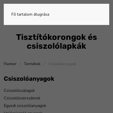
Fő tartalom átugrása
Tisztítókorongok és
csiszolólapkák
Flanker
Termékek
Csiszolóanyagok
Csiszolóanyagok
Csiszolószalagok
Csiszolószerszámok
Egyedi csiszolóanyagok