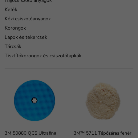
Hajócsiszoló anyagok
Kefék
Kézi csiszolóanyagok
Korongok
Lapok és tekercsek
Tárcsák
Tisztítókorongok és csiszolólapkák
3M 50880 QCS Ultrafina
3M™ 5711 Tépőzáras fehér