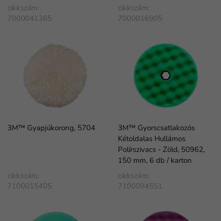
cikkszám:
cikkszám:
7000041365
7000016905
3M™ Gyapjúkorong, 5704
3M™ Gyorscsatlakozós
Kétoldalas Hullámos
Polírszivacs - Zöld, 50962,
150 mm, 6 db / karton
cikkszám:
cikkszám:
7100015405
7100094551