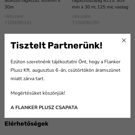
átlátszó ragasztó, 305mm x
ragasztószalag 8215; 305
30m
mm x 30 m; 125 mic vastag
cikkszám:
cikkszám:
7100090331
7100090290
Tisztelt Partnerünk!
FaLang translation system by Faboba
Ezúton szeretnénk tájékoztatni Önt, hogy a Flanker
Plusz Kft. augusztus 6-án, csütörtökön áramszünet
Flanker Plusz Kft.
miatt zárva tart.
Több mint 20 éve nyújtunk komplex megoldásokat a
Megértésüket köszönjük!
nyomda- és papíripar, a csomagolástechnika, valamint a
gépjármű- és elektronikai ipar szereplőinek.
A FLANKER PLUSZ CSAPATA
Elérhetőségek