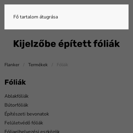
Fő tartalom átugrása
Kijelzőbe épített fóliák
Flanker
Termékek
Fóliák
Fóliák
Ablakfóliák
Bútorfóliák
Építészeti bevonatok
Felületvédő fóliák
Fóliaelhelyezési eszközök