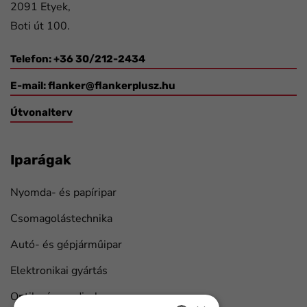
2091 Etyek,
Boti út 100.
Telefon: +36 30/212-2434
E-mail:
flanker@flankerplusz.hu
Útvonalterv
Iparágak
Nyomda- és papíripar
Csomagolástechnika
Autó- és gépjárműipar
Elektronikai gyártás
Optika és medical