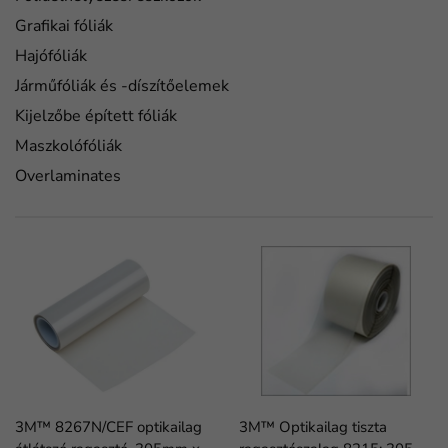
Grafikai fóliák
Hajófóliák
Járműfóliák és -díszítőelemek
Kijelzőbe épített fóliák
Maszkolófóliák
Overlaminates
3M™ 8267N/CEF optikailag
3M™ Optikailag tiszta