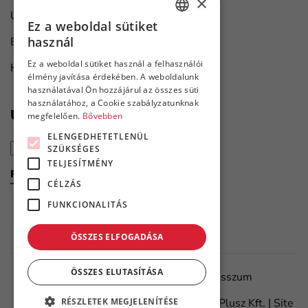
×
Univerzális ipari megoldások
Ez a weboldal sütiket
HUNGARIAN
használ
Bútorgyártás
ENGLISH
Ez a weboldal sütiket használ a felhasználói
Hajó karbantartás
élmény javítása érdekében. A weboldalunk
használatával Ön hozzájárul az összes süti
használatához, a Cookie szabályzatunknak
Újdonságok első kézből
megfelelően.
Bővebben
ELENGEDHETETLENÜL
SZÜKSÉGES
TELJESÍTMÉNY
Feliratkozom a hírlevélre
CÉLZÁS
FUNKCIONALITÁS
ÖSSZES ELFOGADÁSA
ÖSSZES ELUTASÍTÁSA
Adatvédelmi tájékoztató
Impresszum
RÉSZLETEK MEGJELENÍTÉSE
©
2026.
Minden jog fenntartva – Flanker Plusz Kft. | Site