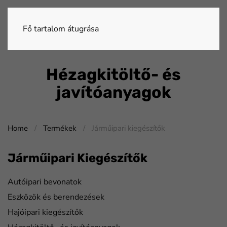
Fő tartalom átugrása
Hézagkitöltő- és
javítóanyagok
Home
Termékek
Járműipari kiegészítők
Járműipari Kiegészítők
Autóipari bevonatok
Eszközök és berendezések
Hajóipari kiegészítők