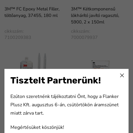
3M™ FC Epoxy Metal Filler,
3M™ Kétkomponensű
töltőanyag, 37455, 180 ml
lökhárító javító ragasztó,
5900, 2 x 150ml
cikkszám:
cikkszám:
7100209383
7000079937
Tisztelt Partnerünk!
Ezúton szeretnénk tájékoztatni Önt, hogy a Flanker
3M™ Kétkomponensű
3M™ Ragasztást elősegítő
Plusz Kft. augusztus 6-án, csütörtökön áramszünet
lökhárító ragasztó, 50 ml,
primer, 06396, 25 db/doboz
miatt zárva tart.
PN05901
cikkszám:
cikkszám:
Megértésüket köszönjük!
7000080005
7000080124