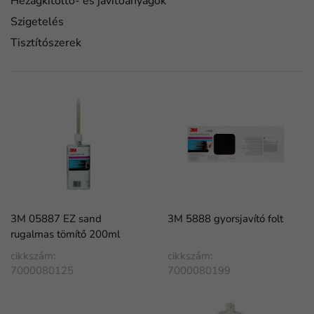
Hézagkitöltő- és javítóanyagok
Szigetelés
Tisztítószerek
3M 05887 EZ sand
3M 5888 gyorsjavító folt
rugalmas tömítő 200ml
cikkszám:
cikkszám:
7000080125
7000080199