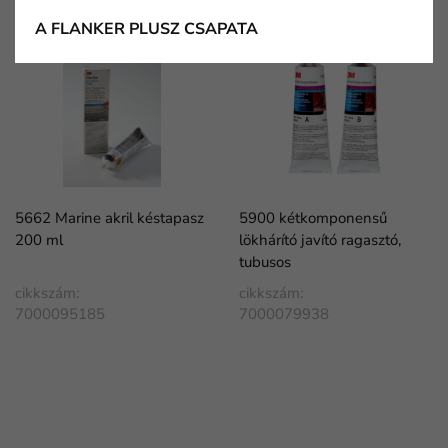
A FLANKER PLUSZ CSAPATA
5662 Marine akril késtapasz
5900 kétkomponensű
200 ml
lökhárító javító ragasztó,
tubusos
cikkszám:
cikkszám:
7000095185
7000079938
FaLang translation system by Faboba