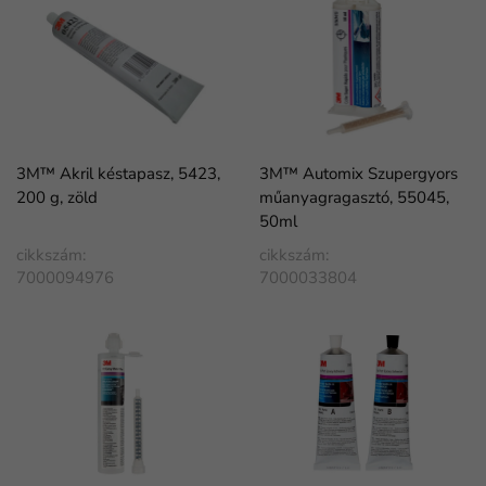
3M™ Akril késtapasz, 5423,
3M™ Automix Szupergyors
200 g, zöld
műanyagragasztó, 55045,
50ml
cikkszám:
cikkszám:
7000094976
7000033804