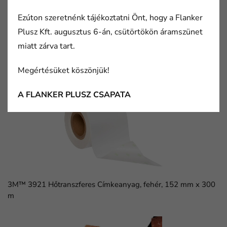
Ezúton szeretnénk tájékoztatni Önt, hogy a Flanker
Plusz Kft. augusztus 6-án, csütörtökön áramszünet
miatt zárva tart.
Megértésüket köszönjük!
3M™D-SUB kábelcsatlakozó, 8300-as széria, 8309-6009
A FLANKER PLUSZ CSAPATA
3M™ 3921 Hőtranszferes Címkeanyag, fehér, 152 mm x 300
m