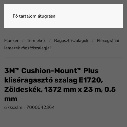
Fő tartalom átugrása
Flanker
Termékek
Ragasztószalagok
Flexográfiai
lemezek rögzítőszalagjai
3M™ Cushion-Mount™ Plus
kliséragasztó szalag E1720,
Zöldeskék, 1372 mm x 23 m, 0.5
mm
cikkszám:
7000042364