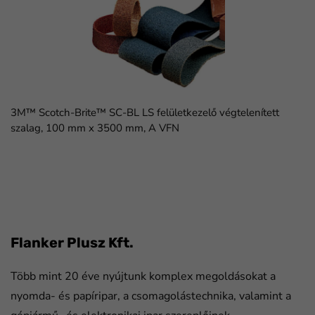
3M™ Scotch-Brite™ SC-BL LS felületkezelő végtelenített
szalag, 100 mm x 3500 mm, A VFN
FaLang translation system by Faboba
Flanker Plusz Kft.
Több mint 20 éve nyújtunk komplex megoldásokat a
nyomda- és papíripar, a csomagolástechnika, valamint a