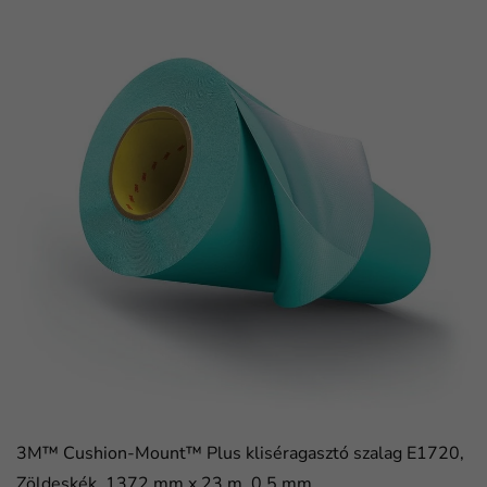
3M™ Cushion-Mount™ Plus kliséragasztó szalag E1720,
Zöldeskék, 1372 mm x 23 m, 0.5 mm