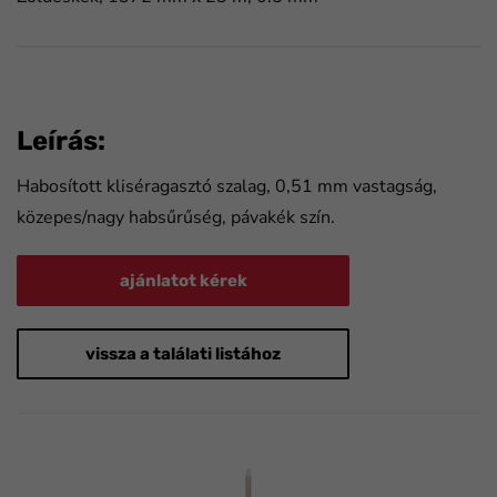
Leírás:
Habosított kliséragasztó szalag, 0,51 mm vastagság,
közepes/nagy habsűrűség, pávakék szín.
ajánlatot kérek
vissza a találati listához