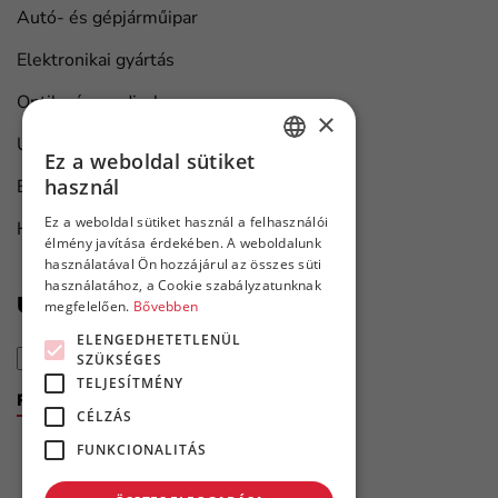
Autó- és gépjárműipar
Elektronikai gyártás
Optika és medical
×
Univerzális ipari megoldások
Ez a weboldal sütiket
HUNGARIAN
használ
Bútorgyártás
ENGLISH
Ez a weboldal sütiket használ a felhasználói
Hajó karbantartás
élmény javítása érdekében. A weboldalunk
használatával Ön hozzájárul az összes süti
használatához, a Cookie szabályzatunknak
Újdonságok első kézből
megfelelően.
Bővebben
ELENGEDHETETLENÜL
SZÜKSÉGES
TELJESÍTMÉNY
Feliratkozom a hírlevélre
CÉLZÁS
FUNKCIONALITÁS