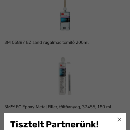
3M 05887 EZ sand rugalmas tömítő 200ml
3M™ FC Epoxy Metal Filler, töltőanyag, 37455, 180 ml
Tisztelt Partnerünk!