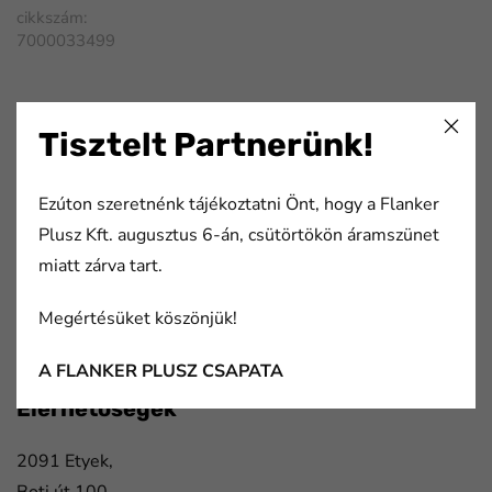
cikkszám:
7000033499
FaLang translation system by Faboba
Tisztelt Partnerünk!
Ezúton szeretnénk tájékoztatni Önt, hogy a Flanker
Flanker Plusz Kft.
Plusz Kft. augusztus 6-án, csütörtökön áramszünet
miatt zárva tart.
Több mint 20 éve nyújtunk komplex megoldásokat a
nyomda- és papíripar, a csomagolástechnika, valamint a
Megértésüket köszönjük!
gépjármű- és elektronikai ipar szereplőinek.
A FLANKER PLUSZ CSAPATA
Elérhetőségek
2091 Etyek,