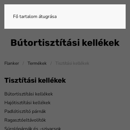
Fő tartalom átugrása
Bútortisztítási kellékek
Flanker
Termékek
Tisztítási kellékek
Tisztítási kellékek
Bútortisztítási kellékek
Hajótisztítási kellékek
Padlótisztító párnák
Ragasztóeltávolítók
Súrolópárnák és -szivacsok