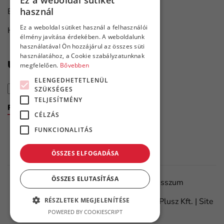
Ez a weboldal sütiket
HUNGARIAN
használ
Bútorgyártás
ENGLISH
Ez a weboldal sütiket használ a felhasználói
Hajó karbantartás
élmény javítása érdekében. A weboldalunk
használatával Ön hozzájárul az összes süti
használatához, a Cookie szabályzatunknak
Újdonságok első kézből
megfelelően.
Bővebben
ELENGEDHETETLENÜL
SZÜKSÉGES
TELJESÍTMÉNY
Feliratkozom a hírlevélre
CÉLZÁS
FUNKCIONALITÁS
ÖSSZES ELFOGADÁSA
ÖSSZES ELUTASÍTÁSA
Adatvédelmi tájékoztató
Impresszum
RÉSZLETEK MEGJELENÍTÉSE
©
2026.
Minden jog fenntartva – Flanker Plusz Kft. | Site
POWERED BY COOKIESCRIPT
by
Meraki