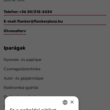
Boti út 100.
Telefon: +36 30/212-2434
E-mail:
flanker@flankerplusz.hu
Útvonalterv
Iparágak
Nyomda- és papíripar
Csomagolástechnika
Autó- és gépjárműipar
Elektronikai gyártás
Optika és medical
×
Univerzális ipari megoldások