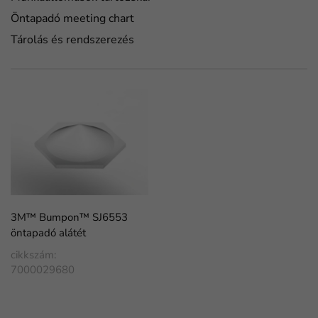
Öntapadó meeting chart
Tárolás és rendszerezés
3M™ Bumpon™ SJ6553
öntapadó alátét
cikkszám:
7000029680
FaLang translation system by Faboba