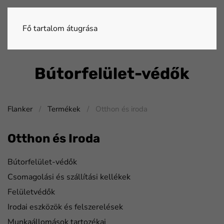
Fő tartalom átugrása
Bútorfelület-védők
Flanker
Termékek
Otthon és iroda
Otthon és Iroda
Bútorfelület-védők
Csomagolási és szállítási kellékek
Felületvédők
Irodai eszközök és felszerelések
Munkaállomások tartozékai