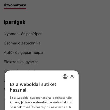
Útvonalterv
Iparágak
Nyomda- és papíripar
Csomagolástechnika
Autó- és gépjárműipar
Elektronikai gyártás
Optika és medical
×
Univerzális ipari megoldások
Ez a weboldal sütiket
HUNGARIAN
használ
Bútorgyártás
ENGLISH
Ez a weboldal sütiket használ a felhasználói
Hajó karbantartás
élmény javítása érdekében. A weboldalunk
használatával Ön hozzájárul az összes süti