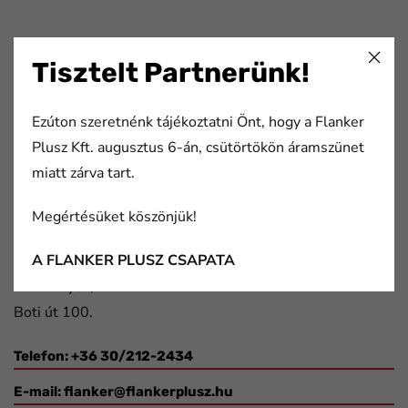
Tisztelt Partnerünk!
Flanker Plusz Kft.
Ezúton szeretnénk tájékoztatni Önt, hogy a Flanker
Több mint 20 éve nyújtunk komplex megoldásokat a
Plusz Kft. augusztus 6-án, csütörtökön áramszünet
nyomda- és papíripar, a csomagolástechnika, valamint a
miatt zárva tart.
gépjármű- és elektronikai ipar szereplőinek.
Megértésüket köszönjük!
Elérhetőségek
A FLANKER PLUSZ CSAPATA
2091 Etyek,
Boti út 100.
Telefon: +36 30/212-2434
E-mail:
flanker@flankerplusz.hu