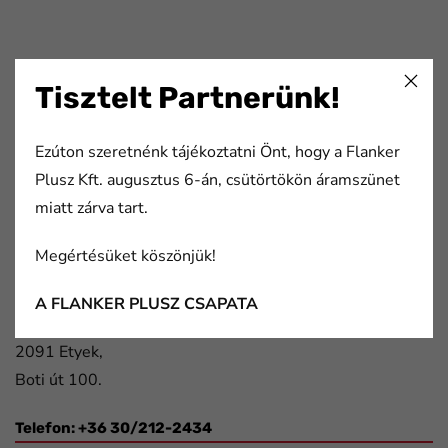
FaLang translation system by Faboba
Tisztelt Partnerünk!
Flanker Plusz Kft.
Ezúton szeretnénk tájékoztatni Önt, hogy a Flanker
Több mint 20 éve nyújtunk komplex megoldásokat a
Plusz Kft. augusztus 6-án, csütörtökön áramszünet
nyomda- és papíripar, a csomagolástechnika, valamint a
miatt zárva tart.
gépjármű- és elektronikai ipar szereplőinek.
Megértésüket köszönjük!
Elérhetőségek
A FLANKER PLUSZ CSAPATA
2091 Etyek,
Boti út 100.
Telefon: +36 30/212-2434