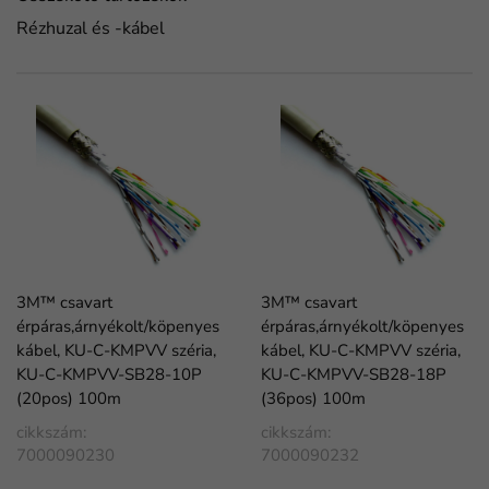
Rézhuzal és -kábel
3M™ csavart
3M™ csavart
érpáras,árnyékolt/köpenyes
érpáras,árnyékolt/köpenyes
kábel, KU-C-KMPVV széria,
kábel, KU-C-KMPVV széria,
KU-C-KMPVV-SB28-10P
KU-C-KMPVV-SB28-18P
(20pos) 100m
(36pos) 100m
cikkszám:
cikkszám:
7000090230
7000090232