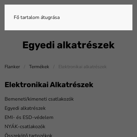
Fő tartalom átugrása
Egyedi alkatrészek
Flanker
Termékek
Elektronikai alkatrészek
Elektronikai Alkatrészek
Bemeneti/kimeneti csatlakozók
Egyedi alkatrészek
EMI- és ESD-védelem
NYÁK-csatlakozók
Összekötő tartozékok