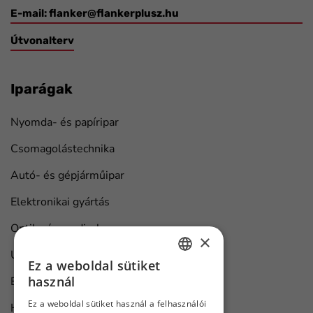
E-mail:
flanker@flankerplusz.hu
Útvonalterv
Iparágak
Nyomda- és papíripar
Csomagolástechnika
Autó- és gépjárműipar
Elektronikai gyártás
Optika és medical
×
Univerzális ipari megoldások
Ez a weboldal sütiket
HUNGARIAN
használ
Bútorgyártás
ENGLISH
Ez a weboldal sütiket használ a felhasználói
Hajó karbantartás