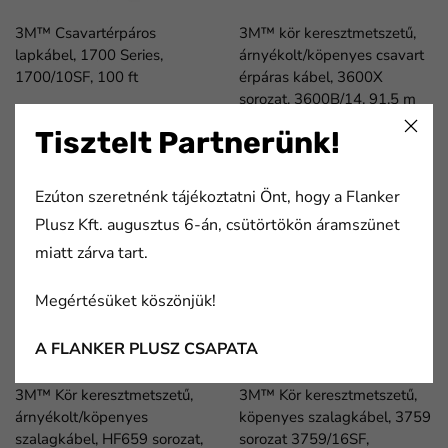
3M™ Csavartérpáros
3M™ kör keresztmetszetű,
lapkábel, 1700 Series,
árnyékolt/köpenyes csavart
1700/10SF, 100 ft
érpáras kábel, 3600X
sorozat, 3600B/14, 91,5 m
tekercsen
Tisztelt Partnerünk!
cikkszám:
cikkszám:
7000058232
7000058349
Ezúton szeretnénk tájékoztatni Önt, hogy a Flanker
Plusz Kft. augusztus 6-án, csütörtökön áramszünet
miatt zárva tart.
Megértésüket köszönjük!
A FLANKER PLUSZ CSAPATA
3M™ Kör keresztmetszetű,
3M™ Kör keresztmetszetű,
árnyékolt/köpenyes
köpenyes szalagkábel, 3759
szalagkábel, HF659 sorozat,
sorozat 3759/16SF,