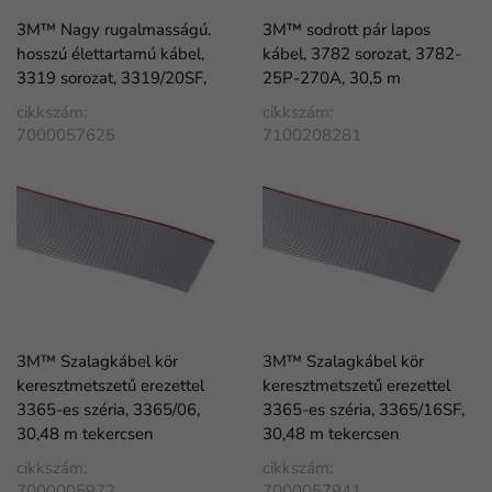
3M™ Nagy rugalmasságú.
3M™ sodrott pár lapos
hosszú élettartamú kábel,
kábel, 3782 sorozat, 3782-
3319 sorozat, 3319/20SF,
25P-270A, 30,5 m
cikkszám:
cikkszám:
7000057625
7100208281
3M™ Szalagkábel kör
3M™ Szalagkábel kör
keresztmetszetű erezettel
keresztmetszetű erezettel
3365-es széria, 3365/06,
3365-es széria, 3365/16SF,
30,48 m tekercsen
30,48 m tekercsen
cikkszám:
cikkszám:
7000005972
7000057941