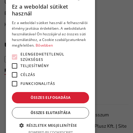
Univerzális ipari megoldások
Ez a weboldal sütiket
HUNGARIAN
használ
Bútorgyártás
ENGLISH
Ez a weboldal sütiket használ a felhasználói
Hajó karbantartás
élmény javítása érdekében. A weboldalunk
használatával Ön hozzájárul az összes süti
használatához, a Cookie szabályzatunknak
Újdonságok első kézből
megfelelően.
Bővebben
ELENGEDHETETLENÜL
SZÜKSÉGES
TELJESÍTMÉNY
Feliratkozom a hírlevélre
CÉLZÁS
FUNKCIONALITÁS
ÖSSZES ELFOGADÁSA
ÖSSZES ELUTASÍTÁSA
Adatvédelmi tájékoztató
Impresszum
RÉSZLETEK MEGJELENÍTÉSE
©
2026.
Minden jog fenntartva – Flanker Plusz Kft. | Site
POWERED BY COOKIESCRIPT