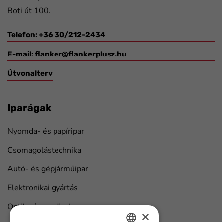
Boti út 100.
Telefon: +36 30/212-2434
E-mail:
flanker@flankerplusz.hu
Útvonalterv
Iparágak
Nyomda- és papíripar
Csomagolástechnika
Autó- és gépjárműipar
Elektronikai gyártás
Optika és medical
×