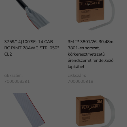
3759/14(100'SF) 14 CAB
3M ™ 3801/26, 30,48m,
RC RJMT 28AWG STR .050"
3801-es sorozat,
CL2
körkeresztmetszetű
érendszerrel rendelkező
lapkábel
cikkszám:
cikkszám:
7000058391
7000005918