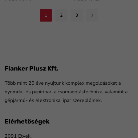
1
2
3
FaLang translation system by Faboba
Flanker Plusz Kft.
Több mint 20 éve nyújtunk komplex megoldásokat a
nyomda- és papíripar, a csomagolástechnika, valamint a
gépjármű- és elektronikai ipar szereplőinek.
Elérhetőségek
2091 Etyek,