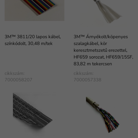
3M™ 3811/20 lapos kábel,
3M™ Árnyékolt/köpenyes
színkódolt, 30,48 m/tek
szalagkábel, kör
keresztmetszetű erezettel,
HF659 sorozat, HF659/15SF,
83,82 m tekercsen
cikkszám:
cikkszám:
7000058207
7000057338