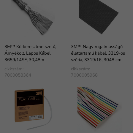
3M™ Körkeresztmetszetű,
3M™ Nagy rugalmasságú
Árnyékolt, Lapos Kábel
élettartamú kábel, 3319-os
3659/14SF, 30,48m
széria, 3319/16, 3048 cm
cikkszám:
cikkszám:
7000058364
7000005968