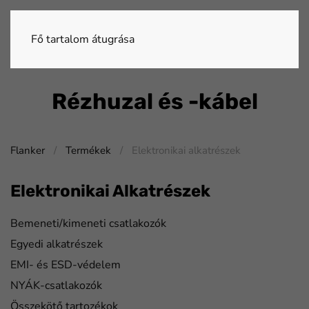
Fő tartalom átugrása
Rézhuzal és -kábel
Flanker
Termékek
Elektronikai alkatrészek
Elektronikai Alkatrészek
Bemeneti/kimeneti csatlakozók
Egyedi alkatrészek
EMI- és ESD-védelem
NYÁK-csatlakozók
Összekötő tartozékok