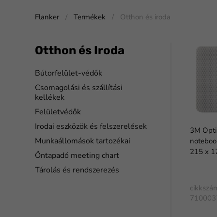
Flanker
Termékek
Otthon és iroda
Otthon és Iroda
Bútorfelület-védők
Csomagolási és szállítási
kellékek
Felületvédők
Irodai eszközök és felszerelések
3M Optik
Munkaállomások tartozékai
noteboo
215 x 1
Öntapadó meeting chart
Tárolás és rendszerezés
cikkszá
710003