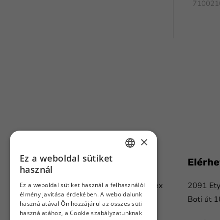
710021
FaLang translation system by Faboba
×
Ez a weboldal sütiket
Flanker Plusz Kft.
Elérh
HUNGARIAN
használ
ENGLISH
Több mint 20 éve nyújtunk komplex
2091 Ety
Ez a weboldal sütiket használ a felhasználói
élmény javítása érdekében. A weboldalunk
megoldásokat a nyomda- és
Boti út 1
használatával Ön hozzájárul az összes süti
papíripar, a csomagolástechnika,
használatához, a Cookie szabályzatunknak