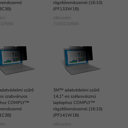
őrendszerrel
rögzítőrendszerrel (16:10)
3C3B)
(PF133W1B)
ám:
cikkszám:
210596
7100210594
datvédelmi szűrő
3M™ adatvédelmi szűrő
-es szabványos
14,1"-es szélesvásznú
phoz COMPLY™
laptophoz COMPLY™
őrendszerrel
rögzítőrendszerrel (16:10)
1C3B)
(PF141W1B)
ám:
cikkszám: