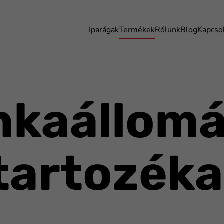
Iparágak
Termékek
Rólunk
Blog
Kapcso
kaállom
tartozéka