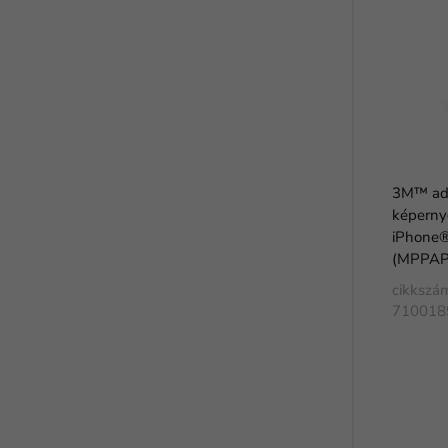
3M™ ad
képern
iPhone®
(MPPAP
cikkszá
710018