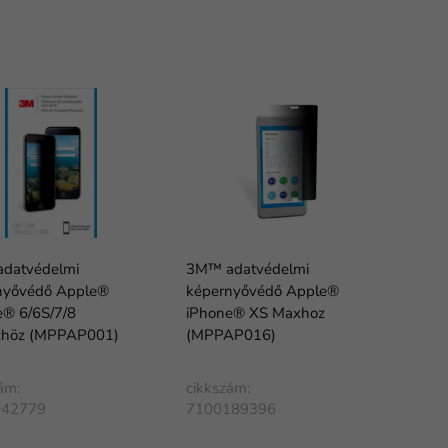
datvédelmi
3M™ adatvédelmi
nyővédő Apple®
képernyővédő Apple®
e® 6/6S/7/8
iPhone® XS Maxhoz
zhöz (MPPAP001)
(MPPAP016)
ám:
cikkszám:
042779
7100189396