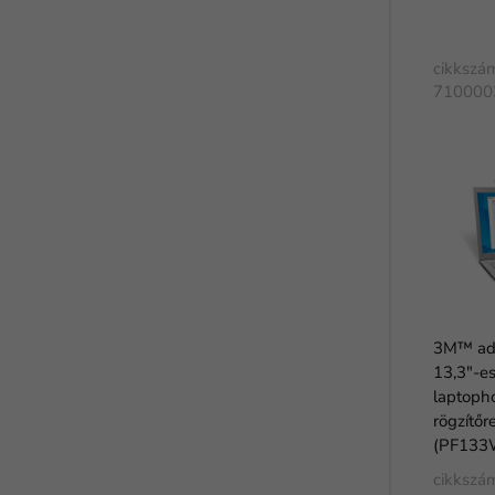
cikkszá
710000
3M™ ada
13,3"-e
laptop
rögzítőr
(PF133
cikkszá