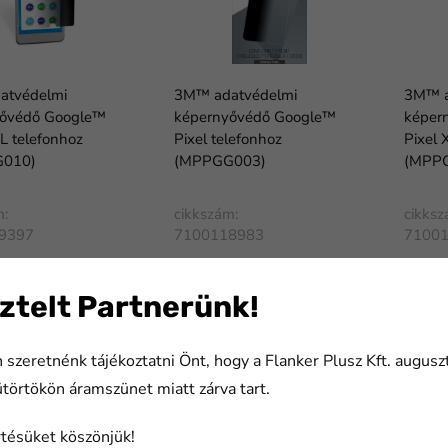
atvédelmi
3M™ adatvédelmi
3M™ a
yővédő Google™
képernyővédő Google™
képer
L telefonhoz
Pixel telefonhoz
Pixel 
010)
(MPPGG003)
(MPP
m:
cikkszám:
cikksz
9397
7100118983
7100
ztelt Partnerünk!
 szeretnénk tájékoztatni Önt, hogy a Flanker Plusz Kft. augusz
ütörtökön áramszünet miatt zárva tart.
tésüket köszönjük!