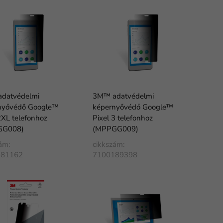
datvédelmi
3M™ adatvédelmi
nyővédő Google™
képernyővédő Google™
2XL telefonhoz
Pixel 3 telefonhoz
GG008)
(MPPGG009)
ám:
cikkszám:
181162
7100189398