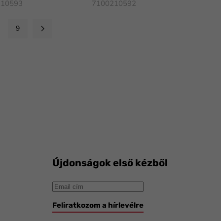
210593
7100210592
9
Újdonságok első kézből
Feliratkozom a hírlevélre