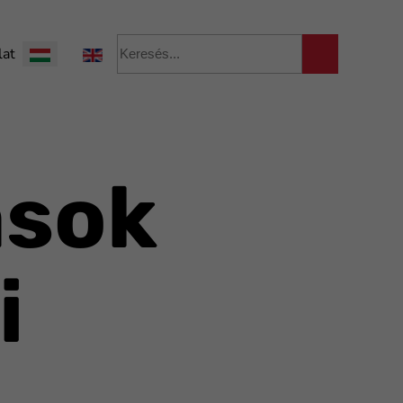
Válasszon nyelvet
lat
ások
i