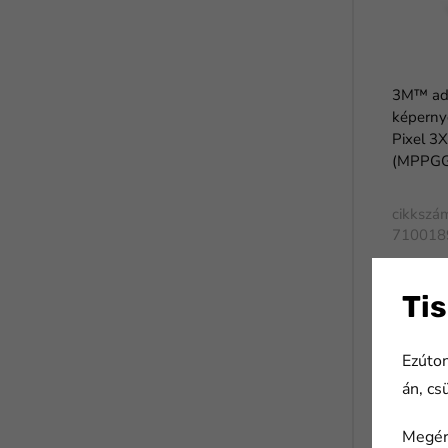
3M™ ad
képern
Pixel 3X
(MPPGG
cikkszá
710018
Tis
Ezúton
án, cs
Megér