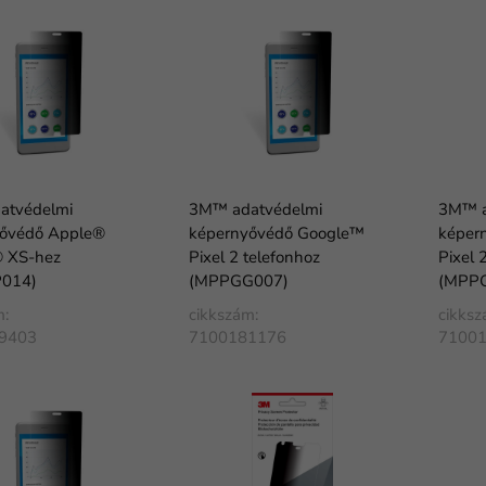
atvédelmi
3M™ adatvédelmi
3M™ a
yővédő Apple®
képernyővédő Google™
képer
 XS-hez
Pixel 2 telefonhoz
Pixel 
014)
(MPPGG007)
(MPP
m:
cikkszám:
cikksz
9403
7100181176
7100