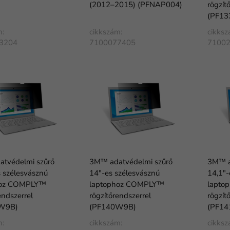
(2012–2015) (PFNAP004)
rögzít
(PF13
m:
cikkszám:
cikksz
3204
7100077405
7100
tvédelmi szűrő
3M™ adatvédelmi szűrő
3M™ a
s szélesvásznú
14"-es szélesvásznú
14,1"
hoz COMPLY™
laptophoz COMPLY™
lapto
endszerrel
rögzítőrendszerrel
rögzít
W9B)
(PF140W9B)
(PF14
m:
cikkszám:
cikksz