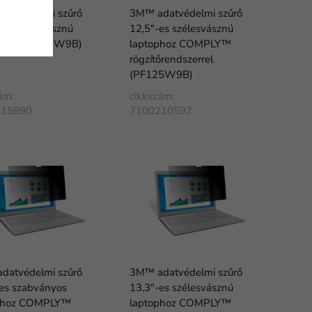
datvédelmi szűrő
3M™ adatvédelmi szűrő
es szélesvásznú
12,5"-es szélesvásznú
phoz (PF125W9B)
laptophoz COMPLY™
rögzítőrendszerrel
(PF125W9B)
ám:
cikkszám:
015890
7100210597
datvédelmi szűrő
3M™ adatvédelmi szűrő
-es szabványos
13,3"-es szélesvásznú
phoz COMPLY™
laptophoz COMPLY™