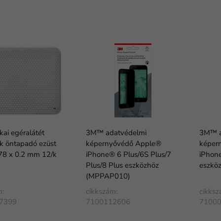
ai egéralátét
3M™ adatvédelmi
3M™ a
k öntapadó ezüst
képernyővédő Apple®
képer
78 x 0.2 mm 12/k
iPhone® 6 Plus/6S Plus/7
iPhon
Plus/8 Plus eszközhöz
eszkö
(MPPAP010)
m:
cikkszám:
cikksz
7399
7100112606
7100