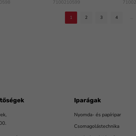
0598
7100210599
7100
1
2
3
4
…
etőségek
Iparágak
ek,
Nyomda- és papíripar
00.
Csomagolástechnika