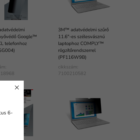
datvédelmi
3M™ adatvédelmi szűrő
nyővédő Google™
11.6"-es szélesvásznú
XL telefonhoz
laptophoz COMPLY™
GG004)
rögzítőrendszerrel
(PF116W9B)
ám:
cikkszám:
118968
7100210582
tus 6-