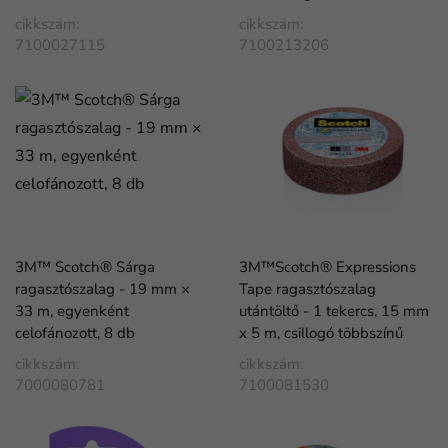
cikkszám:
cikkszám:
7100027115
7100213206
3M™ Scotch® Sárga
3M™Scotch® Expressions
ragasztószalag - 19 mm ×
Tape ragasztószalag
33 m, egyenként
utántöltő - 1 tekercs, 15 mm
celofánozott, 8 db
x 5 m, csillogó többszínű
cikkszám:
cikkszám:
7000080781
7100081530