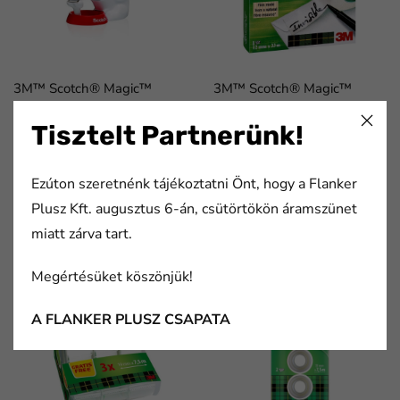
3M™ Scotch® Magic™
3M™ Scotch® Magic™
Kutyus asztali adagoló -
ragasztószalag - 12 mm ×
Vidám kutya alakú
33 m, dobozolt
Tisztelt Partnerünk!
ragasztószalag adagoló+ 1
tekercs Scotch® Magic™
Ezúton szeretnénk tájékoztatni Önt, hogy a Flanker
19mmx7,5m
ragasztószalaggal feltöltve
Plusz Kft. augusztus 6-án, csütörtökön áramszünet
miatt zárva tart.
cikkszám:
cikkszám:
7100042621
7100054153
Megértésüket köszönjük!
A FLANKER PLUSZ CSAPATA