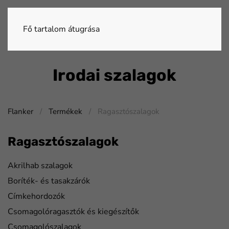
Fő tartalom átugrása
Irodai szalagok
Flanker
Termékek
Ragasztószalagok
Ragasztószalagok
Akrilhab szalagok
Boríték- és tasakzárók
Címkehordozók
Csomagolóragasztók és kiegészítők
Csomagolószalagok