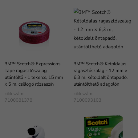
3M™ Scotch® Expressions
3M™ Scotch® Kétoldalas
Tape ragasztószalag
ragasztószalag - 12 mm ×
utántöltő - 1 tekercs, 15 mm
6,3 m, kétoldalt öntapadó,
x 5 m, csillogó rózsaszín
utántölthető adagolón
cikkszám:
cikkszám:
7100081378
7100093103