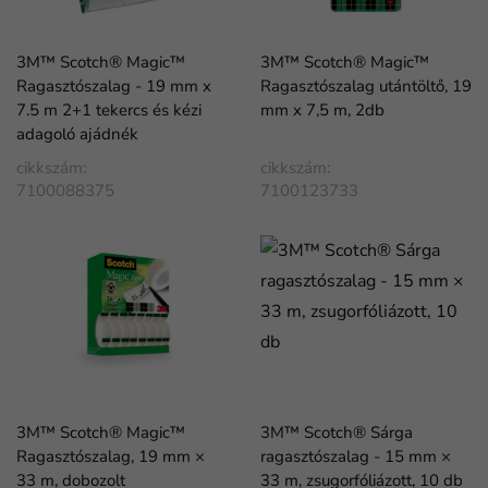
3M™ Scotch® Magic™
3M™ Scotch® Magic™
Ragasztószalag - 19 mm x
Ragasztószalag utántöltő, 19
7.5 m 2+1 tekercs és kézi
mm x 7,5 m, 2db
adagoló ajádnék
cikkszám:
cikkszám:
7100088375
7100123733
3M™ Scotch® Magic™
3M™ Scotch® Sárga
Ragasztószalag, 19 mm ×
ragasztószalag - 15 mm ×
33 m, dobozolt
33 m, zsugorfóliázott, 10 db