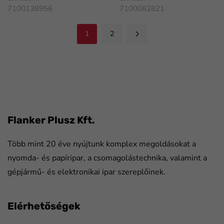
7100138956
7100082821
1
2
FaLang translation system by Faboba
Flanker Plusz Kft.
Több mint 20 éve nyújtunk komplex megoldásokat a
nyomda- és papíripar, a csomagolástechnika, valamint a
gépjármű- és elektronikai ipar szereplőinek.
Elérhetőségek