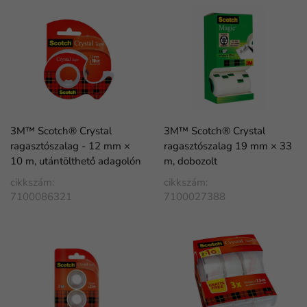
3M™ Scotch® Crystal
3M™ Scotch® Crystal
ragasztószalag - 12 mm ×
ragasztószalag 19 mm × 33
10 m, utántölthető adagolón
m, dobozolt
cikkszám:
cikkszám:
7100086321
7100027388