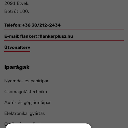
2091 Etyek,
Boti út 100.
Telefon: +36 30/212-2434
E-mail:
flanker@flankerplusz.hu
Útvonalterv
Iparágak
Nyomda- és papíripar
Csomagolástechnika
Autó- és gépjárműipar
Elektronikai gyártás
Optika és medical