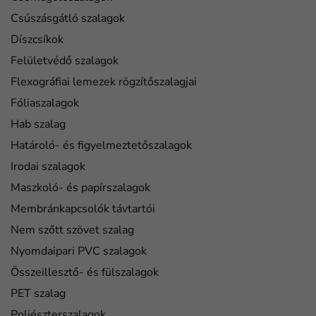
Csúszásgátló szalagok
Díszcsíkok
Felületvédő szalagok
Flexográfiai lemezek rögzítőszalagjai
Fóliaszalagok
Hab szalag
Határoló- és figyelmeztetőszalagok
Irodai szalagok
Maszkoló- és papírszalagok
Membránkapcsolók távtartói
Nem szőtt szövet szalag
Nyomdaipari PVC szalagok
Összeillesztő- és fülszalagok
PET szalag
Poliészterszalagok