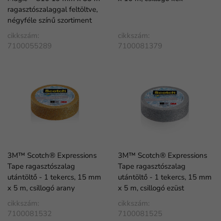
ragasztószalaggal feltöltve,
négyféle színű szortiment
cikkszám:
cikkszám:
7100055289
7100081379
3M™ Scotch® Expressions
3M™ Scotch® Expressions
Tape ragasztószalag
Tape ragasztószalag
utántöltő - 1 tekercs, 15 mm
utántöltő - 1 tekercs, 15 mm
x 5 m, csillogó arany
x 5 m, csillogó ezüst
cikkszám:
cikkszám:
7100081532
7100081525