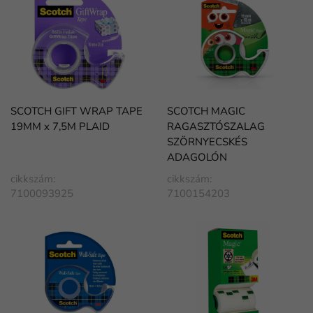
SCOTCH GIFT WRAP TAPE
SCOTCH MAGIC
19MM x 7,5M PLAID
RAGASZTÓSZALAG
SZÖRNYECSKÉS
ADAGOLÓN
cikkszám:
cikkszám:
7100093925
7100154203