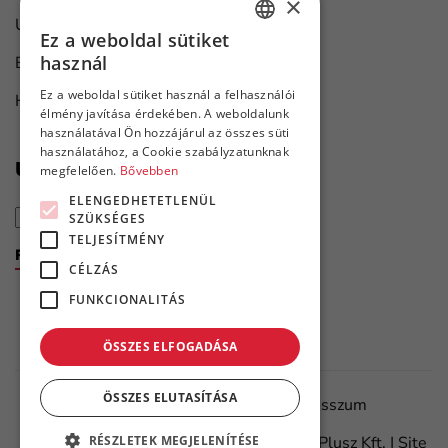
×
Univerzális ipari megoldások
Ez a weboldal sütiket
HUNGARIAN
használ
Bútorgyártás
ENGLISH
Ez a weboldal sütiket használ a felhasználói
Hajó karbantartás
élmény javítása érdekében. A weboldalunk
használatával Ön hozzájárul az összes süti
használatához, a Cookie szabályzatunknak
Újdonságok első kézből
megfelelően.
Bővebben
ELENGEDHETETLENÜL
SZÜKSÉGES
TELJESÍTMÉNY
Feliratkozom a hírlevélre
CÉLZÁS
FUNKCIONALITÁS
ÖSSZES ELFOGADÁSA
ÖSSZES ELUTASÍTÁSA
Adatvédelmi tájékoztató
Impresszum
RÉSZLETEK MEGJELENÍTÉSE
©
2026.
Minden jog fenntartva – Flanker Plusz Kft. | Site