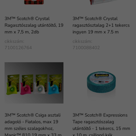
3M™ Scotch® Crystal
3M™ Scotch® Crystal
Ragasztószalag utántöltő, 19
ragasztósztalag 2+1 tekercs
mm x 7,5 m, 2db
ingyen 19 mm x 7.5 m
cikkszám:
cikkszám:
7100126764
7100088402
3M™ Scotch® Csiga asztali
3M™ Scotch® Expressions
adagoló - Fiatalos, max 19
Tape ragasztószalag
mm széles szalagokhoz,
utántöltő - 1 tekercs, 15 mm
Magic™ 810 19 mm x 33 m
x 10 m, csillogó kék