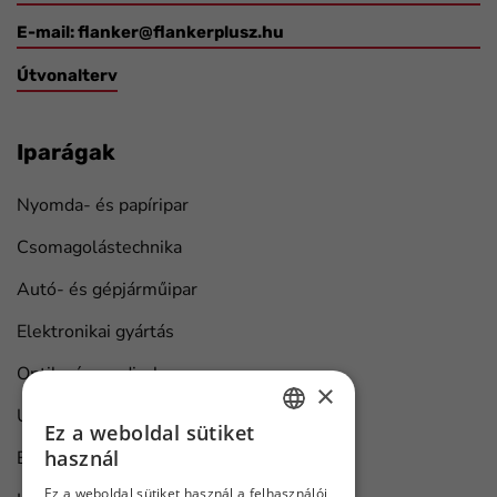
E-mail:
flanker@flankerplusz.hu
Útvonalterv
Iparágak
Nyomda- és papíripar
Csomagolástechnika
Autó- és gépjárműipar
Elektronikai gyártás
Optika és medical
×
Univerzális ipari megoldások
Ez a weboldal sütiket
HUNGARIAN
használ
Bútorgyártás
ENGLISH
Ez a weboldal sütiket használ a felhasználói