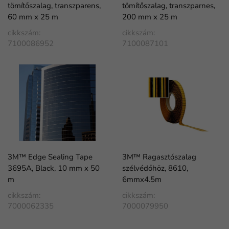
tömítőszalag, transzparens,
tömítőszalag, transzparnes,
60 mm x 25 m
200 mm x 25 m
cikkszám:
cikkszám:
7100086952
7100087101
3M™ Edge Sealing Tape
3M™ Ragasztószalag
3695A, Black, 10 mm x 50
szélvédőhöz, 8610,
m
6mmx4.5m
cikkszám:
cikkszám:
7000062335
7000079950