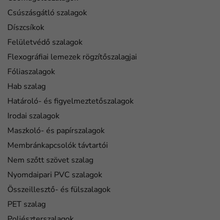
Csúszásgátló szalagok
Díszcsíkok
Felületvédő szalagok
Flexográfiai lemezek rögzítőszalagjai
Fóliaszalagok
Hab szalag
Határoló- és figyelmeztetőszalagok
Irodai szalagok
Maszkoló- és papírszalagok
Membránkapcsolók távtartói
Nem szőtt szövet szalag
Nyomdaipari PVC szalagok
Összeillesztő- és fülszalagok
PET szalag
Poliészterszalagok