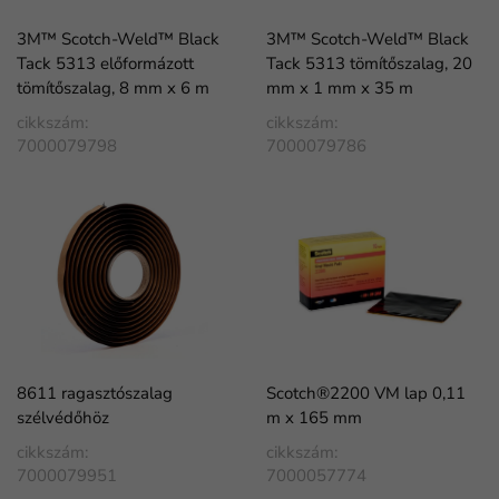
3M™ Scotch-Weld™ Black
3M™ Scotch-Weld™ Black
Tack 5313 előformázott
Tack 5313 tömítőszalag, 20
tömítőszalag, 8 mm x 6 m
mm x 1 mm x 35 m
cikkszám:
cikkszám:
7000079798
7000079786
8611 ragasztószalag
Scotch®2200 VM lap 0,11
szélvédőhöz
m x 165 mm
cikkszám:
cikkszám:
7000079951
7000057774