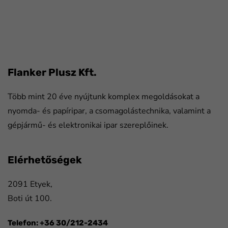
FaLang translation system by Faboba
Flanker Plusz Kft.
Több mint 20 éve nyújtunk komplex megoldásokat a
nyomda- és papíripar, a csomagolástechnika, valamint a
gépjármű- és elektronikai ipar szereplőinek.
Elérhetőségek
2091 Etyek,
Boti út 100.
Telefon: +36 30/212-2434