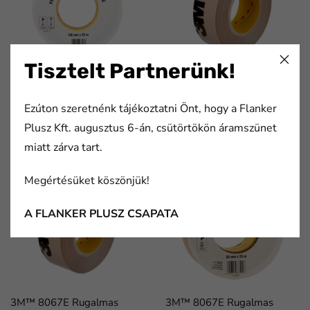
Tisztelt Partnerünk!
3M™ 8067E Rugalmas
3M™ 8067E Rugalmas
tömítőszalag , transzparens,
tömítőszalag , transzparens,
Ezúton szeretnénk tájékoztatni Önt, hogy a Flanker
100 mm x 25 m
50 mm x 25 m
Plusz Kft. augusztus 6-án, csütörtökön áramszünet
cikkszám:
cikkszám:
miatt zárva tart.
7100086953
7100086951
Megértésüket köszönjük!
A FLANKER PLUSZ CSAPATA
3M™ 8067E Rugalmas
3M™ 8067E Rugalmas