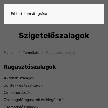
Fő tartalom átugrása
Szigetelőszalagok
Flanker
Termékek
Ragasztószalagok
Ragasztószalagok
Akrilhab szalagok
Boríték- és tasakzárók
Címkehordozók
Csomagolóragasztók és kiegészítők
Csomagolószalagok