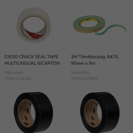
03020 CRACK SEAL TAPE
3M Tőmítőszalag, 8475,
MULTILINGUAL 6/CARTON
95mm x 9m
cikkszám:
cikkszám:
7000110548
7000028969