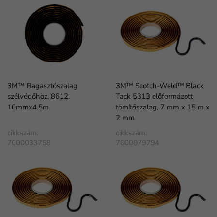
3M™ Ragasztószalag
3M™ Scotch-Weld™ Black
szélvédőhöz, 8612,
Tack 5313 előformázott
10mmx4.5m
tömítőszalag, 7 mm x 15 m x
2 mm
cikkszám:
cikkszám:
7000033758
7000079794