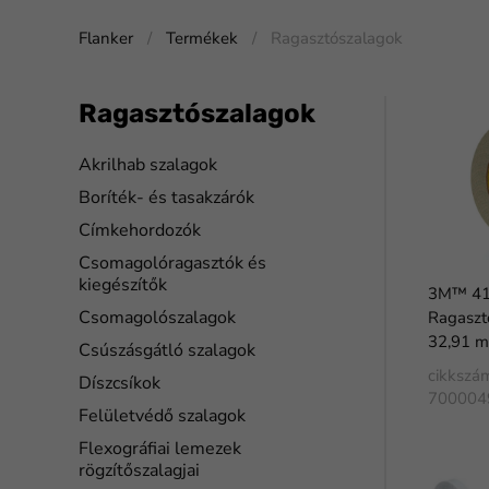
Flanker
Termékek
Ragasztószalagok
Ragasztószalagok
Akrilhab szalagok
Boríték- és tasakzárók
Címkehordozók
Csomagolóragasztók és
kiegészítők
3M™ 410
Csomagolószalagok
Ragaszt
32,91 m
Csúszásgátló szalagok
cikkszá
Díszcsíkok
700004
Felületvédő szalagok
Flexográfiai lemezek
rögzítőszalagjai