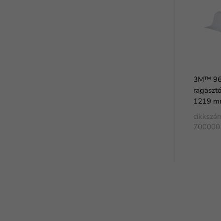
3M™ 960
ragasztó
1219 m
cikkszá
700000
FaLang translation system by Faboba