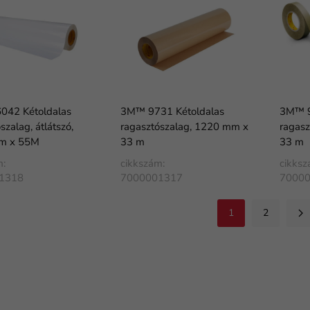
42 Kétoldalas
3M™ 9731 Kétoldalas
3M™ 9
szalag, átlátszó,
ragasztószalag, 1220 mm x
ragasz
m x 55M
33 m
33 m
m:
cikkszám:
cikksz
1318
7000001317
7000
1
2