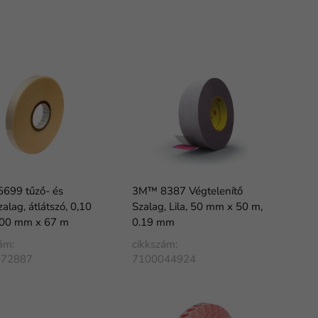
699 tűző- és
3M™ 8387 Végtelenítő
zalag, átlátszó, 0,10
Szalag, Lila, 50 mm x 50 m,
00 mm x 67 m
0.19 mm
ám:
cikkszám:
072887
7100044924