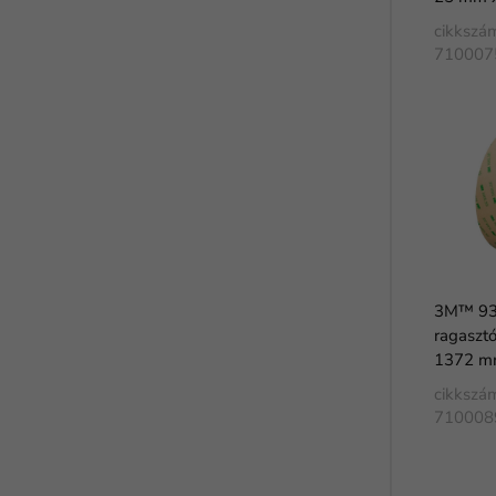
cikkszá
710007
3M™ 93
ragasztó
1372 m
cikkszá
710008