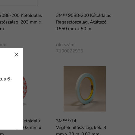
088-200 Kétoldalas
3M™ 9088-200 Kétoldalas
ztószalag, 203 mm x
Ragasztószalag, Átlátszó,
mm
1550 mm x 50 m
ám:
cikkszám:
139264
7100072995
tus 6-
088-200 Kétoldalú
3M™ 914
ztószalag, 203 mm x
Végtelenítőszalag, kék, 8
mm
mm x 33 m, 0.09 mm