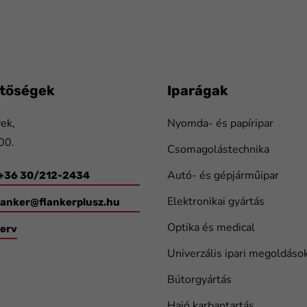
etőségek
Iparágak
ek,
Nyomda- és papíripar
00.
Csomagolástechnika
Autó- és gépjárműipar
 +36 30/212-2434
Elektronikai gyártás
lanker@flankerplusz.hu
Optika és medical
terv
Univerzális ipari megoldáso
Bútorgyártás
Hajó karbantartás