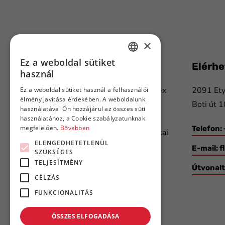
×
Ez a weboldal sütiket
Flanker Plusz Kft.
Elérh
HUNGARIAN
használ
ENGLISH
Több mint 20 éve nyújtunk komplex
2091 Ety
Ez a weboldal sütiket használ a felhasználói
élmény javítása érdekében. A weboldalunk
megoldásokat a nyomda- és
Boti út 1
használatával Ön hozzájárul az összes süti
papíripar, a csomagolástechnika,
használatához, a Cookie szabályzatunknak
megfelelően.
Bővebben
Telefon:
valamint a gépjármű- és elektronikai
ELENGEDHETETLENÜL
ipar szereplőinek.
E-mail:
f
SZÜKSÉGES
TELJESÍTMÉNY
Útvonal
CÉLZÁS
FUNKCIONALITÁS
ÖSSZES ELFOGADÁSA