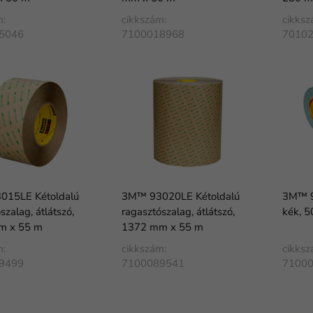
m:
cikkszám:
cikksz
5046
7100018968
7010
015LE Kétoldalú
3M™ 93020LE Kétoldalú
3M™ 9
szalag, átlátszó,
ragasztószalag, átlátszó,
kék, 
m x 55 m
1372 mm x 55 m
m:
cikkszám:
cikksz
9499
7100089541
7100