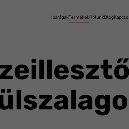
Iparágak
Termékek
Rólunk
Blog
Kapcso
zeillesztő
ülszalag