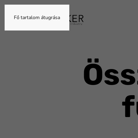
Fő tartalom átugrása
Öss
f