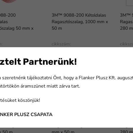
88-200
3M™ 9088-200 Kétoldalas
3M™ 9
alas
Ragasztószalag, 1000 mm x
Ragas
ószalag 50 mm x
50 m
280 
m:
cikkszám:
cikksz
5048
7100077084
7100
ztelt Partnerünk!
 szeretnénk tájékoztatni Önt, hogy a Flanker Plusz Kft. augusz
ütörtökön áramszünet miatt zárva tart.
tésüket köszönjük!
ANKER PLUSZ CSAPATA
8-200 Kétoldalas
3M™ 9088-200 Kétoldalas
3M™ 9
szalag, Átlátszó,
Ragasztószalag, Átlátszó,19
Ragas
x 50 m
mm x 50 m
280 