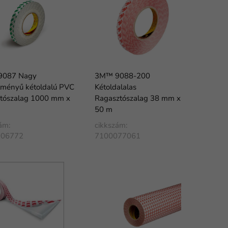
9087 Nagy
3M™ 9088-200
ítményű kétoldalú PVC
Kétoldalalas
ztószalag 1000 mm x
Ragasztószalag 38 mm x
50 m
ám:
cikkszám:
006772
7100077061