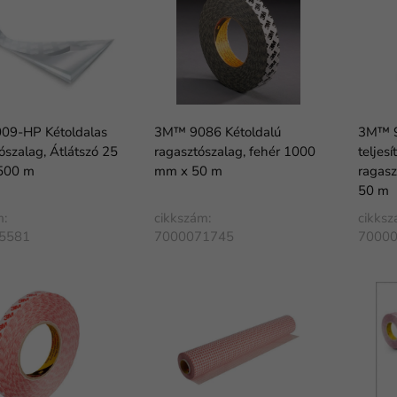
09-HP Kétoldalas
3M™ 9086 Kétoldalú
3M™ 
szalag, Átlátszó 25
ragasztószalag, fehér 1000
teljes
500 m
mm x 50 m
ragas
50 m
m:
cikkszám:
cikksz
5581
7000071745
7000