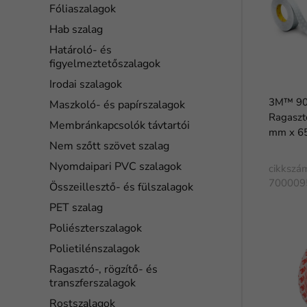
Fóliaszalagok
Hab szalag
Határoló- és
figyelmeztetőszalagok
Irodai szalagok
3M™ 90
Maszkoló- és papírszalagok
Ragasztó
Membránkapcsolók távtartói
mm x 6
Nem szőtt szövet szalag
Nyomdaipari PVC szalagok
cikkszá
700009
Összeillesztő- és fülszalagok
PET szalag
Poliészterszalagok
Polietilénszalagok
Ragasztó-, rögzítő- és
transzferszalagok
Rostszalagok