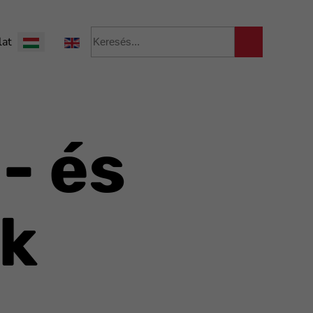
Válasszon nyelvet
lat
- és
ok