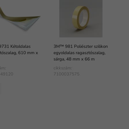
731 Kétoldalas
3M™ 981 Poliészter szilikon
tószalag, 610 mm x
egyoldalas ragasztószalag,
sárga, 48 mm x 66 m
ám:
cikkszám:
049120
7100037575