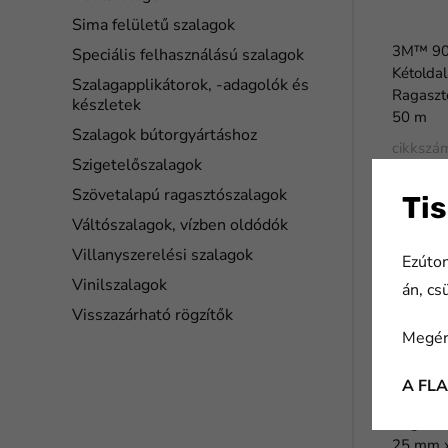
Sima felületű szalagok
3M™ 90
Speciális felhasználású szalagok
Kétoldal
Szalagapplikátorok, -adagolók és
Ragaszt
készletek
50 m
Szalagok bútorgyártáshoz
cikkszá
Szigetelőszalagok
710007
Szövetalapú ragasztószalagok
Tis
Váltószalagok, vízben oldódók
Villanyszerelési szalagok
Ezúton
Vinilszalagok
án, cs
Visszazárható rögzítők
Megér
A FL
3M™ 908
Ragasztó
25 mm 