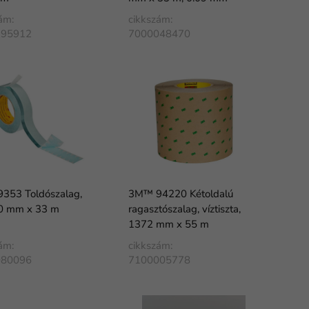
ám:
cikkszám:
295912
7000048470
353 Toldószalag,
3M™ 94220 Kétoldalú
50 mm x 33 m
ragasztószalag, víztiszta,
1372 mm x 55 m
ám:
cikkszám:
080096
7100005778