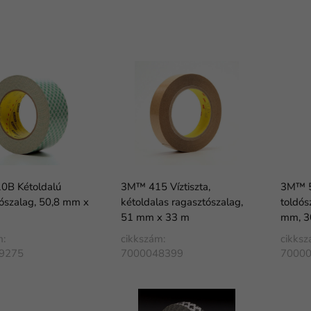
B Kétoldalú
3M™ 415 Víztiszta,
3M™ 5
ószalag, 50,8 mm x
kétoldalas ragasztószalag,
toldós
51 mm x 33 m
mm, 3
m:
cikkszám:
cikksz
9275
7000048399
7000