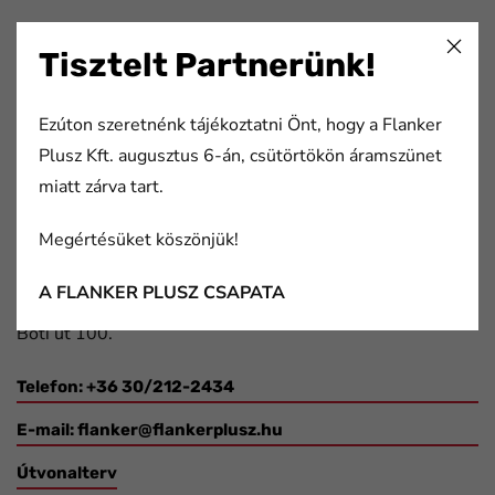
Tisztelt Partnerünk!
Flanker Plusz Kft.
Több mint 20 éve nyújtunk komplex megoldásokat a
Ezúton szeretnénk tájékoztatni Önt, hogy a Flanker
nyomda- és papíripar, a csomagolástechnika, valamint a
Plusz Kft. augusztus 6-án, csütörtökön áramszünet
gépjármű- és elektronikai ipar szereplőinek.
miatt zárva tart.
Megértésüket köszönjük!
Elérhetőségek
A FLANKER PLUSZ CSAPATA
2091 Etyek,
Boti út 100.
Telefon: +36 30/212-2434
E-mail:
flanker@flankerplusz.hu
Útvonalterv