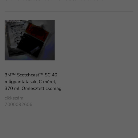
3M™ Scotchcast™ SC 40
műgyantatasak, C méret,
370 ml. Ömlesztett csomag
cikkszám:
7000092606
FaLang translation system by Faboba