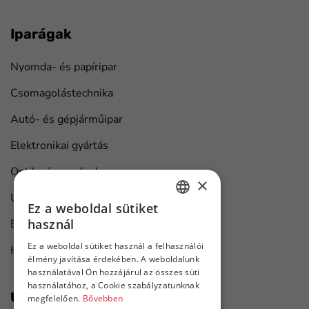
Iparágak
Nyomda- és papíripar
Csomagolástechnika
Autó- és gépjárműipar
Elektronikai gyártás
Optika és medical
×
Univerzális ipari megoldások
Ez a weboldal sütiket
HUNGARIAN
használ
Bútorgyártás
ENGLISH
Ez a weboldal sütiket használ a felhasználói
Hajó karbantartás
élmény javítása érdekében. A weboldalunk
használatával Ön hozzájárul az összes süti
használatához, a Cookie szabályzatunknak
Újdonságok első kézből
megfelelően.
Bővebben