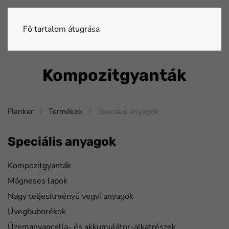
Fő tartalom átugrása
Kompozitgyanták
Flanker
Termékek
Speciális anyagok
Speciális anyagok
Kompozitgyanták
Mágneses lapok
Nagy teljesítményű vegyi anyagok
Üvegbuborékok
Üzemanyagcella- és akkumulátor-alkatrészek