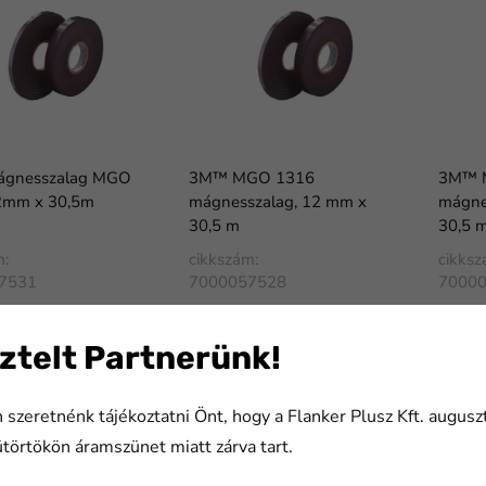
gnesszalag MGO
3M™ MGO 1316
3M™ 
2mm x 30,5m
mágnesszalag, 12 mm x
mágne
30,5 m
30,5 
m:
cikkszám:
cikksz
7531
7000057528
7000
ztelt Partnerünk!
 szeretnénk tájékoztatni Önt, hogy a Flanker Plusz Kft. augusz
ütörtökön áramszünet miatt zárva tart.