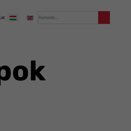
Válasszon nyelvet
lat
pok