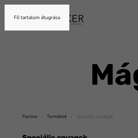
Fő tartalom átugrása
Má
Flanker
Termékek
Speciális anyagok
Speciális anyagok