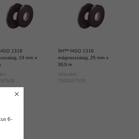
MGO 1316
3M™ MGO 1316
sszalag, 19 mm x
mágnesszalag, 25 mm x
m
30,5 m
ám:
cikkszám:
057529
7000057530
tus 6-