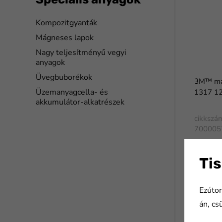
Kompozitgyanták
Mágneses lapok
Nagy teljesítményű vegyi
anyagok
Üvegbuborékok
3M™ má
Üzemanyagcella- és
1317 1
akkumulátor-alkatrészek
cikkszá
700005
Tis
Ezúton
án, cs