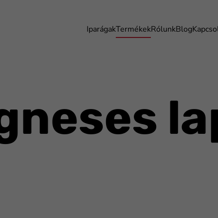
Iparágak
Termékek
Rólunk
Blog
Kapcso
gneses la