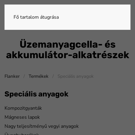
Fő tartalom átugrása
Üzemanyagcella- és
akkumulátor-alkatrészek
Flanker
Termékek
Speciális anyagok
Speciális anyagok
Kompozitgyanták
Mágneses lapok
Nagy teljesítményű vegyi anyagok