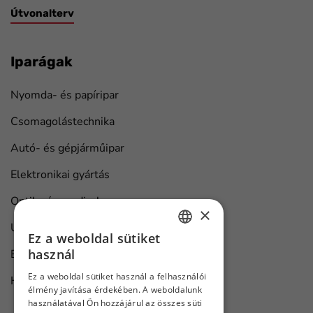
Útvonalterv
Iparágak
Nyomda- és papíripar
Csomagolástechnika
Autó- és gépjárműipar
Elektronikai gyártás
Optika és medical
×
Univerzális ipari megoldások
Ez a weboldal sütiket
HUNGARIAN
használ
Bútorgyártás
ENGLISH
Ez a weboldal sütiket használ a felhasználói
Hajó karbantartás
élmény javítása érdekében. A weboldalunk
használatával Ön hozzájárul az összes süti