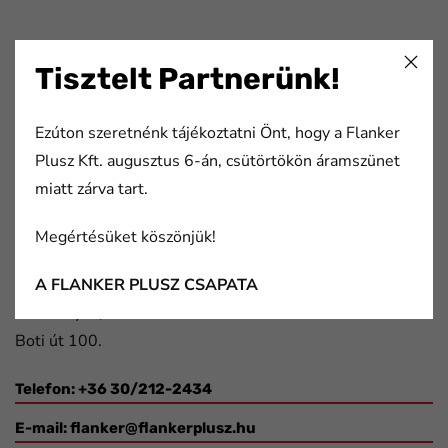
Tisztelt Partnerünk!
Flanker Plusz Kft.
Ezúton szeretnénk tájékoztatni Önt, hogy a Flanker
Több mint 20 éve nyújtunk komplex megoldásokat a
Plusz Kft. augusztus 6-án, csütörtökön áramszünet
nyomda- és papíripar, a csomagolástechnika, valamint a
miatt zárva tart.
gépjármű- és elektronikai ipar szereplőinek.
Megértésüket köszönjük!
Elérhetőségek
A FLANKER PLUSZ CSAPATA
2091 Etyek,
Boti út 100.
Telefon: +36 30/212-2434
E-mail:
flanker@flankerplusz.hu