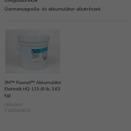
Üvegbuborékok
Üzemanyagcella- és akkumulátor-alkatrészek
3M™ Fluorad™ Akkumulátor
Elektrolit HQ-115 (8 lb, 3.63
kg)
cikkszám:
7100043620
FaLang translation system by Faboba